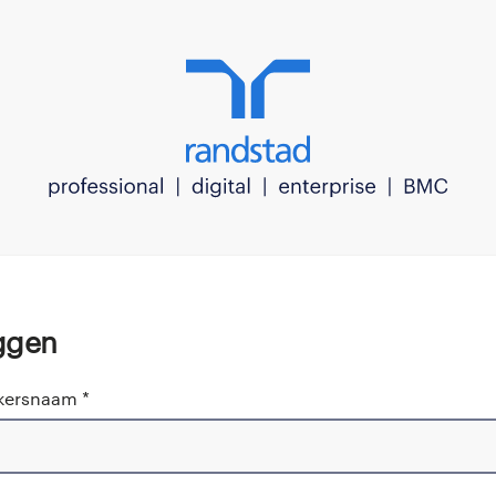
oggen
kersnaam *