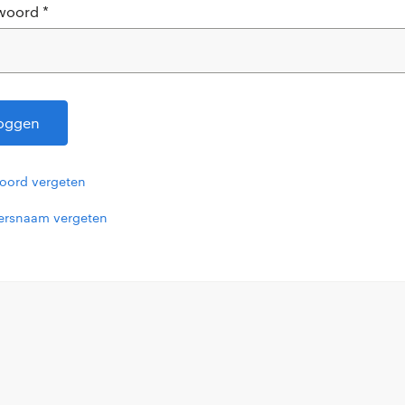
oord *
loggen
ord vergeten
ersnaam vergeten