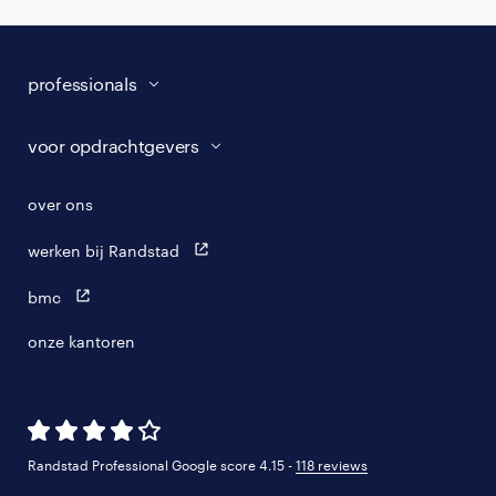
professionals
vacatures
voor opdrachtgevers
zzp-opdrachten
vacature plaatsen
over ons
careers for expats
algemene voorwaarden
werken bij Randstad
bmc
onze kantoren
Randstad Professional Google score 4.15 -
118 reviews