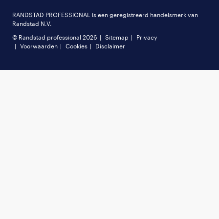
RANDSTAD PROFESSIONAL is een geregistreerd handelsmerk van
Randstad N.V.
© Randstad professional 2026
Sitemap
Privacy
Voorwaarden
Cookies
Disclaimer