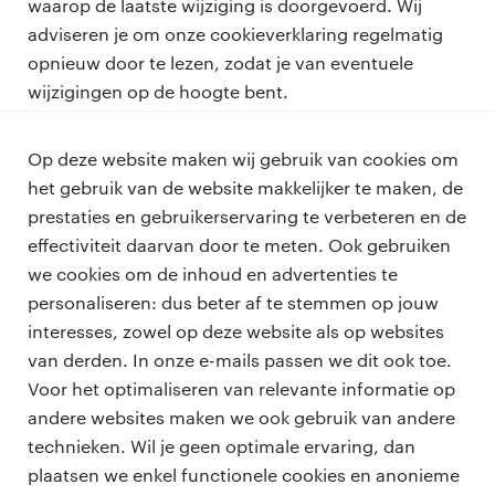
waarop de laatste wijziging is doorgevoerd. Wij
adviseren je om onze cookieverklaring regelmatig
opnieuw door te lezen, zodat je van eventuele
wijzigingen op de hoogte bent.
Deze cookieverklaring is voor het laatst gewijzigd in
Op deze website maken wij gebruik van cookies om
maart 2026.
het gebruik van de website makkelijker te maken, de
prestaties en gebruikerservaring te verbeteren en de
effectiviteit daarvan door te meten. Ook gebruiken
we cookies om de inhoud en advertenties te
personaliseren: dus beter af te stemmen op jouw
professionals
interesses, zowel op deze website als op websites
vacatures
van derden. In onze e-mails passen we dit ook toe.
voor opdrachtgevers
Voor het optimaliseren van relevante informatie op
zzp-opdrachten
andere websites maken we ook gebruik van andere
vacature plaatsen
over ons
technieken. Wil je geen optimale ervaring, dan
careers for expats
algemene voorwaarden
plaatsen we enkel functionele cookies en anonieme
werken bij Randstad