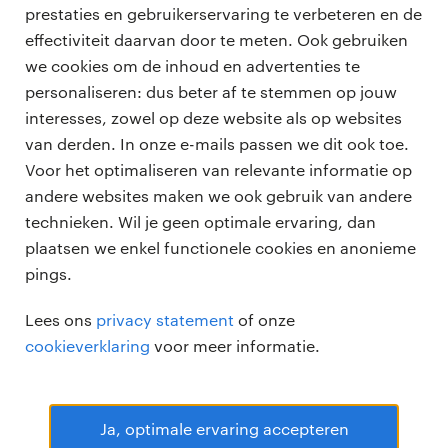
prestaties en gebruikerservaring te verbeteren en de
effectiviteit daarvan door te meten. Ook gebruiken
we cookies om de inhoud en advertenties te
personaliseren: dus beter af te stemmen op jouw
professionals
interesses, zowel op deze website als op websites
vacatures
van derden. In onze e-mails passen we dit ook toe.
voor opdrachtgevers
Voor het optimaliseren van relevante informatie op
zzp-opdrachten
andere websites maken we ook gebruik van andere
vacature plaatsen
over ons
technieken. Wil je geen optimale ervaring, dan
careers for expats
algemene voorwaarden
plaatsen we enkel functionele cookies en anonieme
werken bij Randstad
pings.
bmc
Lees ons
privacy statement
of onze
onze kantoren
cookieverklaring
voor meer informatie.
Ja, optimale ervaring accepteren
Randstad Professional Google score 4.15 -
118 reviews