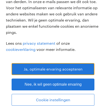
vacatures
van derden. In onze e-mails passen we dit ook toe.
voor opdrachtgevers
Voor het optimaliseren van relevante informatie op
zzp-opdrachten
andere websites maken we ook gebruik van andere
vacature plaatsen
over ons
technieken. Wil je geen optimale ervaring, dan
careers for expats
algemene voorwaarden
plaatsen we enkel functionele cookies en anonieme
werken bij Randstad
pings.
bmc
Lees ons
privacy statement
of onze
onze kantoren
cookieverklaring
voor meer informatie.
Ja, optimale ervaring accepteren
Randstad Professional Google score 4.15 -
118 reviews
Nee, ik wil geen optimale ervaring
RANDSTAD PROFESSIONAL is een geregistreerd handelsmerk van
Randstad N.V.
© Randstad professional 2026
Sitemap
Privacy
Cookie instellingen
Voorwaarden
Cookies
Disclaimer