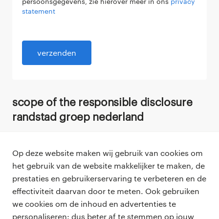
persoonsgegevens, zie hierover meer in ons
privacy
statement
verzenden
scope of the responsible disclosure
randstad groep nederland
Only the following website are part of this
Op deze website maken wij gebruik van cookies om
RD (sub-domains are not included):
het gebruik van de website makkelijker te maken, de
prestaties en gebruikerservaring te verbeteren en de
effectiviteit daarvan door te meten. Ook gebruiken
Randstad.nl
we cookies om de inhoud en advertenties te
Randstadprofessional.nl
personaliseren: dus beter af te stemmen op jouw