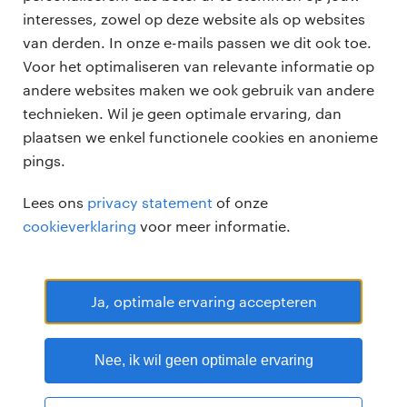
professionals
interesses, zowel op deze website als op websites
BMC.nl
vacatures
van derden. In onze e-mails passen we dit ook toe.
voor opdrachtgevers
Tempoteam.nl
Voor het optimaliseren van relevante informatie op
zzp-opdrachten
andere websites maken we ook gebruik van andere
vacature plaatsen
over ons
technieken. Wil je geen optimale ervaring, dan
careers for expats
algemene voorwaarden
plaatsen we enkel functionele cookies en anonieme
werken bij Randstad
pings.
bmc
Lees ons
privacy statement
of onze
onze kantoren
cookieverklaring
voor meer informatie.
Ja, optimale ervaring accepteren
Randstad Professional Google score 4.15 -
118 reviews
Nee, ik wil geen optimale ervaring
RANDSTAD PROFESSIONAL is een geregistreerd handelsmerk van
Randstad N.V.