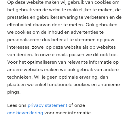
Op deze website maken wij gebruik van cookies om
Online
het gebruik van de website makkelijker te maken, de
prestaties en gebruikerservaring te verbeteren en de
effectiviteit daarvan door te meten. Ook gebruiken
we cookies om de inhoud en advertenties te
personaliseren: dus beter af te stemmen op jouw
professionals
interesses, zowel op deze website als op websites
vacatures
van derden. In onze e-mails passen we dit ook toe.
voor opdrachtgevers
Voor het optimaliseren van relevante informatie op
zzp-opdrachten
andere websites maken we ook gebruik van andere
vacature plaatsen
over ons
technieken. Wil je geen optimale ervaring, dan
careers for expats
algemene voorwaarden
plaatsen we enkel functionele cookies en anonieme
werken bij Randstad
pings.
bmc
Lees ons
privacy statement
of onze
onze kantoren
cookieverklaring
voor meer informatie.