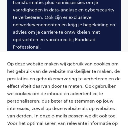
transformatie, plus kennissessies om je
vaardigheden in data-analyse en cybersecurity
te verbeteren. Ook zijn er exclusieve
netwerkevenementen en krijg je begeleiding en
advies om je carrière te ontwikkelen met
opdrachten en vacatures bij Randstad
Professional.
meld je nu aan
Op deze website maken wij gebruik van cookies om
het gebruik van de website makkelijker te maken, de
prestaties en gebruikerservaring te verbeteren en de
effectiviteit daarvan door te meten. Ook gebruiken
we cookies om de inhoud en advertenties te
personaliseren: dus beter af te stemmen op jouw
professionals
interesses, zowel op deze website als op websites
vacatures
van derden. In onze e-mails passen we dit ook toe.
voor opdrachtgevers
Voor het optimaliseren van relevante informatie op
zzp-opdrachten