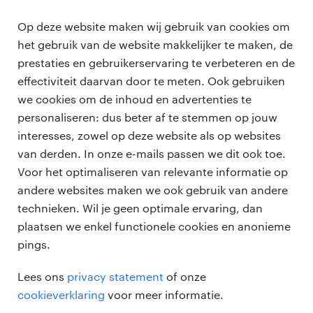
risico's beheert, zelfs wanneer het economische
meld je nu aan
Op deze website maken wij gebruik van cookies om
weer echt onstuimig wordt.
het gebruik van de website makkelijker te maken, de
prestaties en gebruikerservaring te verbeteren en de
De opkomst van AI in Financial
effectiviteit daarvan door te meten. Ook gebruiken
Planning & Analysis (FP&A)
we cookies om de inhoud en advertenties te
personaliseren: dus beter af te stemmen op jouw
Jarenlang hebben finance professionals geworsteld
professionals
interesses, zowel op deze website als op websites
met de enorme hoeveelheid en snelheid van data.
vacatures
van derden. In onze e-mails passen we dit ook toe.
Met name Financial Planning & Analysis (FP&A)-
voor opdrachtgevers
Voor het optimaliseren van relevante informatie op
teams besteden talloze uren aan het verzamelen,
zzp-opdrachten
andere websites maken we ook gebruik van andere
vacature plaatsen
opschonen en consolideren van informatie,
over ons
technieken. Wil je geen optimale ervaring, dan
waardoor er kostbare tijd voor écht strategisch
careers for expats
algemene voorwaarden
plaatsen we enkel functionele cookies en anonieme
werken bij Randstad
denken verloren gaat. En toen kwam AI. De
pings.
integratie van
AI in financial planning
luidde een
bmc
nieuw tijdperk in waarin machines het zware werk
Lees ons
privacy statement
of onze
van dataverwerking, patroonherkenning en trendy
onze kantoren
cookieverklaring
voor meer informatie.
identificatie op zich namen. Dit maakte menselijk