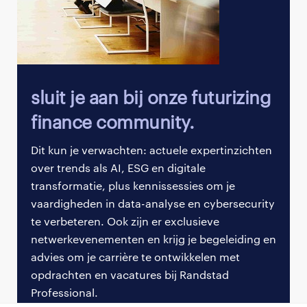
en onverwachte uitdagingen van vandaag de dag
bij te benen. Niet omdat ze verkeerd waren, maar
omdat ze simpelweg niet zijn gemaakt voor de
wereld waar we nu in leven.
Wat is dan het antwoord? Het gaat niet om harder te
sluit je aan bij onze futurizing
werken of het inzetten van meer middelen. We
finance community.
moeten een fundamentele heroverweging maken
over hoe we de financiële strategie moeten
Dit kun je verwachten: actuele expertinzichten
benaderen. En precies daar komen AI en
over trends als AI, ESG en digitale
voorspellende analyses tot hun recht. Zie ze als
transformatie, plus kennissessies om je
jouw nieuwe navigatiesysteem: een systeem dat
vaardigheden in data-analyse en cybersecurity
stormen aan de horizon ziet aankomen, die
te verbeteren. Ook zijn er exclusieve
verraderlijke markt stromingen opspoort en je laat
netwerkevenementen en krijg je begeleiding en
zien wat de beste route voorwaarts is.
advies om je carrière te ontwikkelen met
opdrachten en vacatures bij Randstad
We hebben het over tools die daadwerkelijk kunnen
Professional.
veranderen hoe jij voorspelt, middelen toewijst en