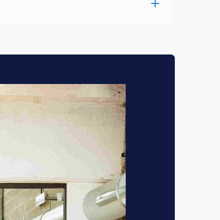
opstellen voor het
zicht in de
t volgen van de
oeveelheid ervaring
t salaris van een
en €4.180 bruto per
400 bruto per maand
rwachten tussen de
llers in de
nd €5.070 bruto per
ng verdienen