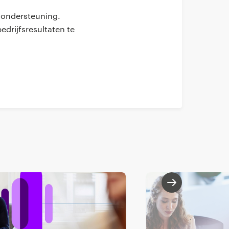
e ondersteuning.
edrijfsresultaten te
 en compliance.
te waarborgen.
e planning en
cenario’s te
nancial Controller op
aties kennen geen