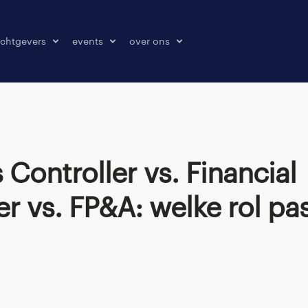
chtgevers
events
over ons
laatsen
events
over ons
onze kantoren
contact
pers & media
klachten melden
er vs. FP&A: welke rol pas