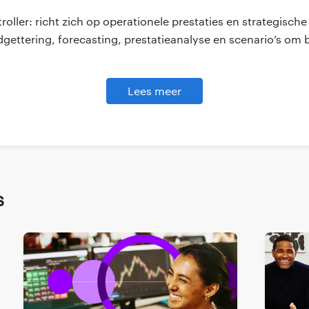
oller: richt zich op operationele prestaties en strategisch
gettering, forecasting, prestatieanalyse en scenario’s om b
troller: is verantwoordelijk voor financiële nauwkeurigheid
Lees meer
rtages, audits en belastingzaken om financiële stabiliteit 
l Planning & Analysis): richt zich op strategische financiël
Analyseert data en maakt financiële modellen om toekomsts
s
erschillen
ler focust op operationele, korte termijn prestaties, een Fi
ce en een FP&A op langetermijnstrategie. Sommige organis
taken bij de business controller.