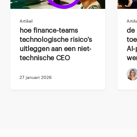
ardigheden
ler heb je strategisch inzicht en analytische vaardigheden 
Artikel
Artik
, dan ligt jouw expertise in accounting en regelgeving. Als 
Hoe finance-teams
De impactmaker van de
llerings- en planningsvaardigheden bezitten.
technologische risico's
toe
uitleggen aan een niet-
AI-
technische CEO
wer
n Business Controller?
er speel je een cruciale rol in de operationele kant van fina
27 januari 2026
r die binnen een organisatie nauw samenwerkt met verschil
inzichten om beslissingen te onderbouwen. Zie het als de rol
van de business, die ruwe data omzet in bruikbare strateg
’ en de nabije toekomst, en jouw zorg is dat bedrijfsprocesse
en.
ière als Business Controller? Dan zijn dit jouw belangrijkste