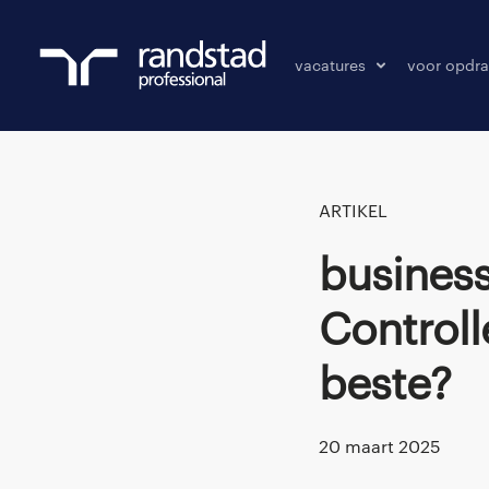
vacatures
voor opdra
vacatures
vacature p
bewaarde vacatures
ARTIKEL
Business Controller vs. Financial
Controll
beste?
20 maart 2025