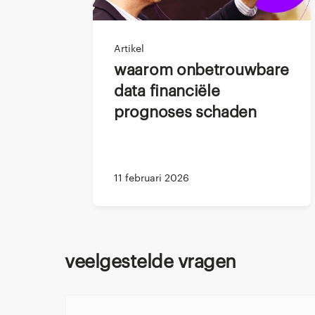
Essentiële va
Als Business Control
Artikel
Financial Controller
Waarom onbetrouwbare
je sterke data, mode
data financiële
prognoses schaden
Wat doet ee
Als Business Controll
11 februari 2026
strategische partne
je biedt financiële 
consultant/adviseur 
richt zich op het ‘nu
Veelgestelde vragen
winstgevend verlop
Overweeg je een carr