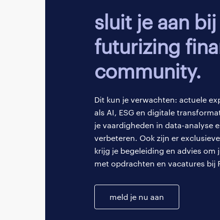
gemiddeld €4.610 br
sluit je aan bij onze
kunt zitten.
futurizing fin
Samengevat: als Bus
strategische en anal
community.
winstgevendheid van
Dit kun je verwachten: actuele ex
Wat doet ee
als AI, ESG en digitale transforma
je vaardigheden in data-analyse e
Als Financial Contro
verbeteren. Ook zijn er exclusi
en dat de organisatie
krijg je begeleiding en advies om 
organisatie. Je zorg
met opdrachten en vacatures bij 
voldoet aan relevant
meld je nu aan
Spreekt de rol van e
verantwoordelijkhed