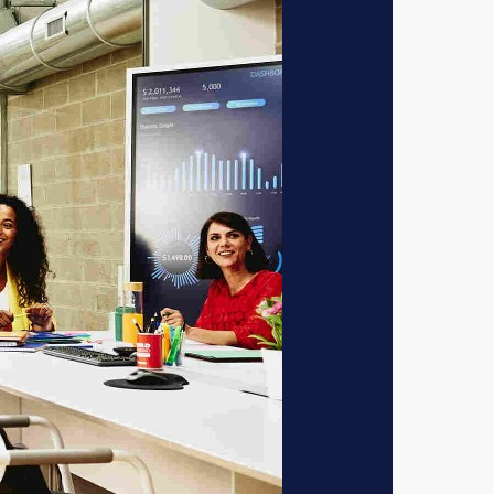
0 bruto per maand
 voor jouw
nele efficiëntie en
nciële nauwkeurigheid
teit binnen een
n dat de organisatie
en jouw