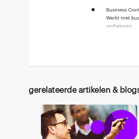
Business Contr
Werkt met bud
verbeteren.
Financial Con
Beheert rappo
Deel dit via
FP&A (Financia
forecasting. 
voorspellen.
Gerelateerde artikelen & blog
Belangrijkste v
Een Business Control
financiële complian
FP&A en zitten deze 