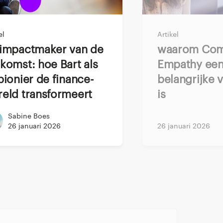
nodig. Ben je
el
Artikel
FP&A-specialist moet
Waarom Computational
komst: hoe Bart als
Empathy ee
pionier de finance-
belangrijke 
eld transformeert
is
Sabine Boes
nce. Je bent de
26 januari 2026
26 januari 2026
lende afdelingen en
 van interne
ieën. Jouw focus
n efficiënt en