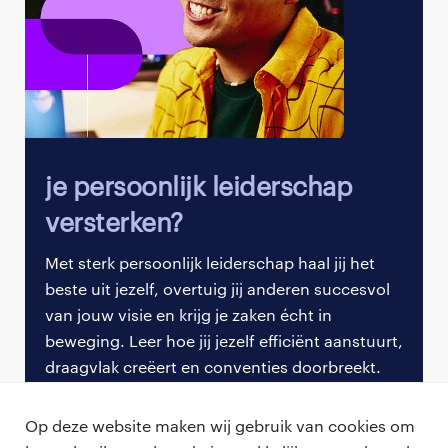
benadering
Wat hem het meest verrast aan het werken als
interim-professional
? “De verbondenheid en
persoonlijke benadering bij Yacht. Ik was bang dat
wanneer je bij je eerste klant begint, je een beetje
verloren raakt. Dat is totaal niet zo.”
Je persoonlijk leiderschap
“Eens in de twee weken word ik gebeld met de vraag
versterken?
hoe het gaat, er zijn maandelijks borrels, elk
Met sterk persoonlijk leiderschap haal jij het
kwartaal een bijeenkomst,
intervisietrainingen
, ik
beste uit jezelf, overtuig jij anderen succesvol
heb een appgroep met andere Yacht’ers én een
van jouw visie en krijg je zaken écht in
persoonlijk consultant waarmee ik spar over mijn
beweging. Leer hoe jij jezelf efficiënt aanstuurt,
ontwikkeling.”
draagvlak creëert en conventies doorbreekt.
Ruimte om je ontwikkelpad scherp te
Download de paper
Op deze website maken wij gebruik van cookies om
stellen