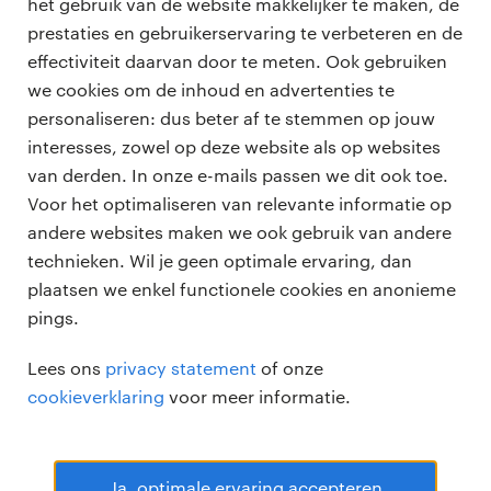
het gebruik van de website makkelijker te maken, de
Als je weet in welke richting jij jezelf wilt ontwikkelen
prestaties en gebruikerservaring te verbeteren en de
ga je sneller vooruit. “Ik voel de ruimte en het
effectiviteit daarvan door te meten. Ook gebruiken
vertrouwen om die koers scherp te stellen. De eerste
we cookies om de inhoud en advertenties te
twee maanden had ik bijvoorbeeld nog geen
personaliseren: dus beter af te stemmen op jouw
professionals
opdracht. ‘Moet ik niet tussendoor een andere
interesses, zowel op deze website als op websites
opdracht oppakken?’, vroeg ik toen.”
vacatures
van derden. In onze e-mails passen we dit ook toe.
voor opdrachtgevers
Voor het optimaliseren van relevante informatie op
“In plaats daarvan kreeg ik alle ruimte om de juiste
zzp-opdrachten
andere websites maken we ook gebruik van andere
vacature plaatsen
opdracht voor mij te vinden en kon ik allerlei
over ons
technieken. Wil je geen optimale ervaring, dan
careers for expats
cursussen volgen via Yacht. Ook werd door het
algemene voorwaarden
plaatsen we enkel functionele cookies en anonieme
werken bij Randstad
sparren met mijn persoonlijk consultant helder
pings.
welke opleiding ik na mijn opdracht wil doen. Ik
bmc
twijfelde eerst, maar weet nu welke het best aansluit
Lees ons
privacy statement
of onze
onze kantoren
bij mijn ambities.”
cookieverklaring
voor meer informatie.
Vanuit de opdracht werken
Ja, optimale ervaring accepteren
Na 10 jaar
vaste dienst
is de overstap naar het