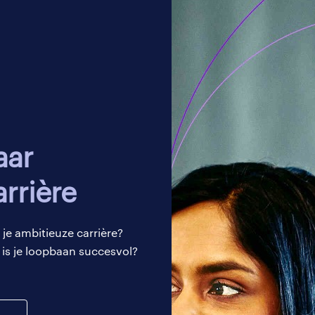
. Zowel vanuit Yacht als vanuit ABN AMRO worden diverse
en, waardoor ik mij goed kan blijven ontwikkelen.
g & onderdeel van het netwerk
 over de samenwerking met Yacht tot nu toe. Vanuit Yacht 
en om mij verder te kunnen ontwikkelen en er wordt acti
n keer per kwartaal een persoonlijk ontwikkel gesprek plaat
rrière
hillende netwerkevents aangeboden en is er een online L
 je ambitieuze carrière?
professionals die actief zijn op het gebied van Compliance 
is je loopbaan succesvol?
t deze online community die inmiddels 500 leden telt blijf 
, vacatures, nieuwsberichten en overige activiteiten. Dit is
ontact te staan met andere collega professionals en wat m
kzaamheden en activiteiten binnen de andere banken.