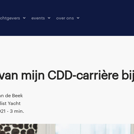
chtgevers
events
over ons
laatsen
events
over ons
onze kantoren
contact
pers & media
t van mijn CDD-carrière bi
klachten melden
n de Beek
ist Yacht
021 - 3 min.