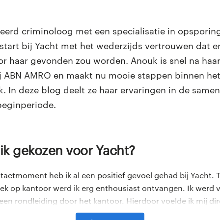
eerd criminoloog met een specialisatie in opsporin
gestart bij Yacht met het wederzijds vertrouwen dat 
oor haar gevonden zou worden. Anouk is snel na haa
bij ABN AMRO en maakt nu mooie stappen binnen he
. In deze blog deelt ze haar ervaringen in de sam
beginperiode.
 ik gekozen voor Yacht?
tactmoment heb ik al een positief gevoel gehad bij Yacht. T
k op kantoor werd ik erg enthousiast ontvangen. Ik werd v
g een rondleiding door het kantoor. Hierdoor voelde ik mij d
heb ik het gevoel dat er echt tijd en aandacht aan me word