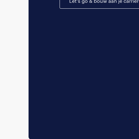
Let's go & bouw aan je carriè
De komende tijd hoo
van financieel-econo
doelgroep of kennisg
Cases). Yacht biedt 
cursussen. Daarnaas
ondersteunen bij mi