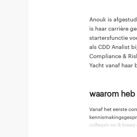
Anouk is afgestud
is haar carrière 
startersfunctie v
als CDD Analist 
Compliance & Risk
Yacht vanaf haar 
Waarom heb
Vanaf het eerste con
kennismakingsgespre
collega’s en ik kree
het team. Daarnaast 