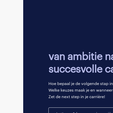
belang voor de bank
trainingen aangebod
Ontwikkelin
Ik ben erg tevreden
mogelijkheden gebod
Van ambitie naar
vindt er ongeveer éé
succesvolle ca
en ambities.
Ook worden er versc
Hoe bepaal je de volgende stap in
opgericht voor alle 
Welke keuzes maak je en wanneer 
professionals. Vanui
Zet de next step in je carrière!
verschillende events
leuke manier om in c
krijgen over de wer