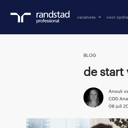
vacatures
voor opdra
vacatures
vacature p
bewaarde vacatures
BLOG
De star
Anouk va
CDD Anal
08 juli 2