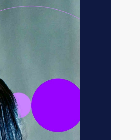
 cursussen en
worden verschillende
ef meegedacht. Zo
s over mijn doelen
inkedIn community
en Risk: CDD-
ik op de hoogte van
 een makkelijke en
eer informatie te