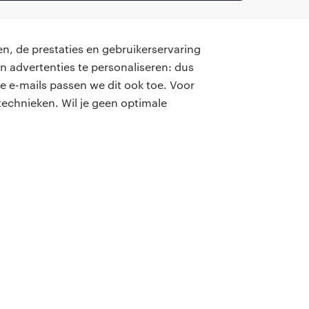
n, de prestaties en gebruikerservaring
n advertenties te personaliseren: dus
e e-mails passen we dit ook toe. Voor
contact
echnieken. Wil je geen optimale
onze kantoren
hoofdkantoor Randstad Professional
Diemermere 25
1112TC Diemen
T: 020 519 77 77
is een geregistreerd handelsmerk van Randstad N.V.
emap
Privacy
Voorwaarden
Cookies
Disclaimer