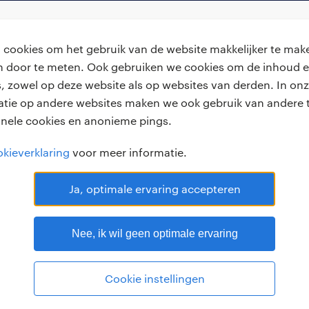
cookies om het gebruik van de website makkelijker te make
van door te meten. Ook gebruiken we cookies om de inhoud e
, zowel op deze website als op websites van derden. In onz
achtgevers
handige links
atie op andere websites maken we ook gebruik van andere t
onele cookies en anonieme pings.
laatsen
over ons
kieverklaring
voor meer informatie.
voorwaarden
werken bij Randstad
bmc
Ja, optimale ervaring accepteren
Nee, ik wil geen optimale ervaring
RANDSTAD PROFESSIONAL 
.15 -
118 reviews
© Randstad professional 2026
Sit
Cookie instellingen