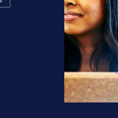
re
p ik mij verder te kunnen ontwikkelen binnen de bancaire s
mische criminaliteit. Ik zou mij graag meer willen specialis
ebied, zoals MKB en (groot) zakelijke klanten of speciale k
hiervoor verschillende ontwikkelingsmogelijkheden via opl
t wordt er door middel van voortgangsgesprekken gekeken 
jn vaardigheden en doelen.