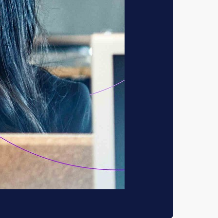
ector op het gebied
eren in een bepaalde
lantgroepen (Special
eidingen en
hoe zij mij kunnen