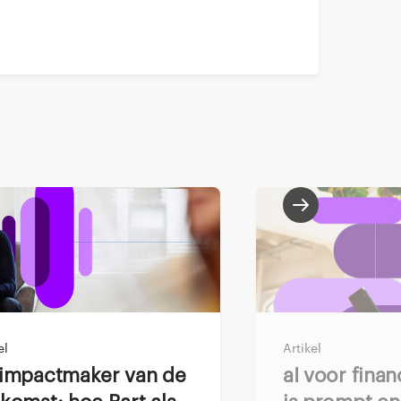
aringen in
r mij op dat
t op een opdracht
 ik werd
was er niet direct
ienst was uitbetaald
 actief naar een
m mij alvast te
e mogelijkheid om
el
Artikel
AI voor finance ontleed: