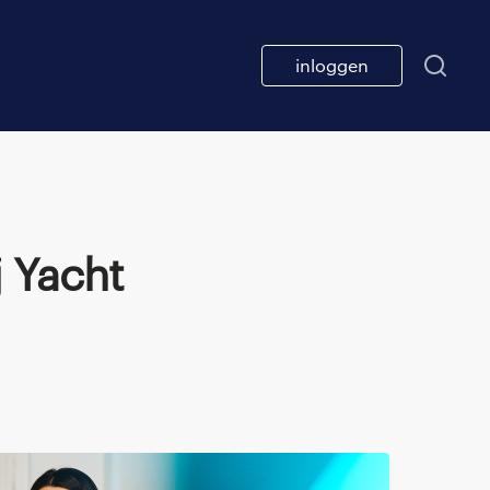
inloggen
j Yacht