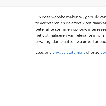
Op deze website maken wij gebruik van 
te verbeteren en de effectiviteit daar
beter af te stemmen op jouw interesses
professionals
voor opdr
het optimaliseren van relevante inform
ervaring, dan plaatsen we enkel functi
vacatures
vacature p
Lees ons
privacy statement
of onze
coo
algemene 
zzp-opdrachten
careers for expats
Randstad Professional Google score 4