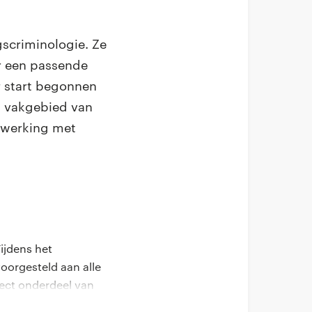
gscriminologie. Ze
er een passende
r start begonnen
t vakgebied van
enwerking met
ijdens het
oorgesteld aan alle
irect onderdeel van
t besteed en er