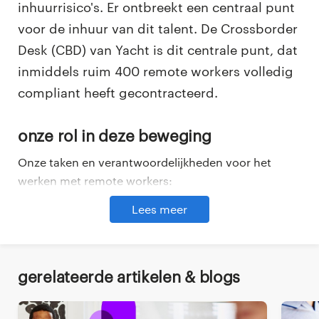
inhuurrisico's. Er ontbreekt een centraal punt
voor de inhuur van dit talent. De Crossborder
Desk (CBD) van Yacht is dit centrale punt, dat
inmiddels ruim 400 remote workers volledig
compliant heeft gecontracteerd.
Onze rol in deze beweging
Onze taken en verantwoordelijkheden voor het
werken met remote workers:
Lees meer
Internationale contractering:
we contracteren
Deel dit via
talent wat zich buiten Nederland bevindt en
voor een organisatie in Nederland werkt (of gaat
werken).
Gerelateerde artikelen & blogs
Compliance:
we voeren de screening uit voor de
contractering van de remote worker en zorgen