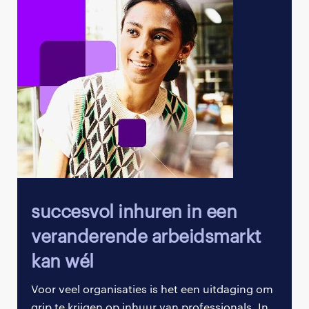
bijvoorbeeld vanuit Azië of Latijns-Amerika.
Daarom breiden we momenteel onze
dienstverlening uit naar een wereldwijde
dekking.
Hoe het werkt voor jou
We ontzorgen je in de volgende drie stappen:
Laat ons weten welke remote worker je wilt
contracteren;
Wij nemen contact op met de remote worker en
Succesvol inhuren in een
verzorgen de screening en contractering;
veranderende arbeidsmarkt
De remote worker start op opdracht. Wij regelen
kan wél
de facturatie en uitbetaling.
Voor veel organisaties is het een uitdaging om
grip te krijgen op inhuur van professionals. In