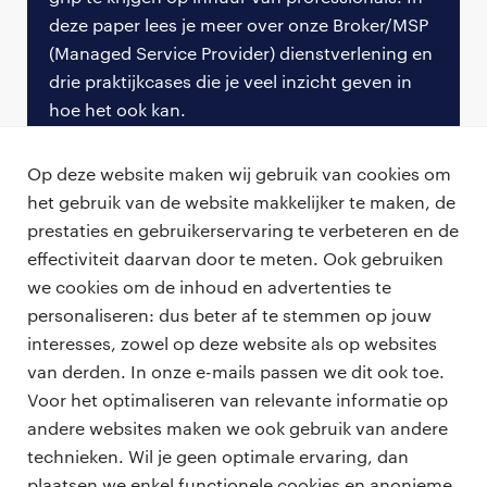
Onze klanten
deze paper lees je meer over onze Broker/MSP
Sinds de start van de CBD hebben we voor enkele
(Managed Service Provider) dienstverlening en
tientallen bedrijven (waaronder Philips, IBM, Adidas,
drie praktijkcases die je veel inzicht geven in
Aegon, Athora, PVH) in onder andere de ICT, de
hoe het ook kan.
financiële sector, de levensmiddelenindustrie, de
bouw, productie & techniek en de kledingindustrie,
Download de paper
Op deze website maken wij gebruik van cookies om
in totaal circa 400 remote workers volledig
het gebruik van de website makkelijker te maken, de
compliant gecontracteerd.
prestaties en gebruikerservaring te verbeteren en de
effectiviteit daarvan door te meten. Ook gebruiken
Quotes
we cookies om de inhoud en advertenties te
personaliseren: dus beter af te stemmen op jouw
‘’Mijn ervaringen met de remote dienstverlening van
professionals
interesses, zowel op deze website als op websites
YEM zijn positief. Uiteraard was het soms even
vacatures
van derden. In onze e-mails passen we dit ook toe.
zoeken wat er precies nodig was om alles aan te
voor opdrachtgevers
Voor het optimaliseren van relevante informatie op
leveren, maar wat dan wel erg hielp waren de korte
zzp-opdrachten
andere websites maken we ook gebruik van andere
vacature plaatsen
lijntjes en de communicatie aan de voorkant.’’
over ons
technieken. Wil je geen optimale ervaring, dan
careers for expats
- Melvin Kamphuis, van opdrachtgever Athora
algemene voorwaarden
plaatsen we enkel functionele cookies en anonieme
werken bij Randstad