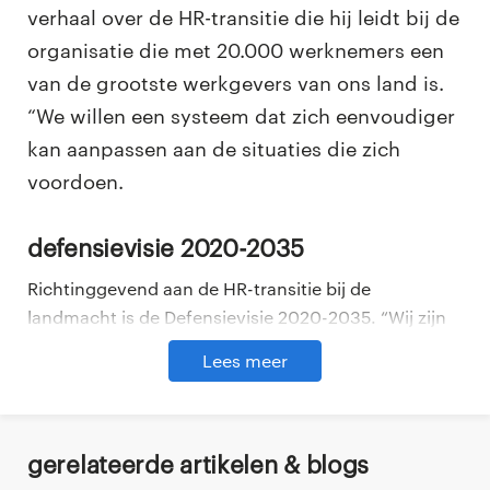
verhaal over de HR-transitie die hij leidt bij de
organisatie die met 20.000 werknemers een
van de grootste werkgevers van ons land is.
“We willen een systeem dat zich eenvoudiger
kan aanpassen aan de situaties die zich
voordoen.
Defensievisie 2020-2035
Richtinggevend aan de HR-transitie bij de
landmacht is de Defensievisie 2020-2035. “Wij zijn
als landmacht onderdeel van de krijgsmacht en die
Lees meer
heeft vorig jaar haar nieuwe visie gepresenteerd.
Deel dit via
Daarin staat hoe de krijgsmacht op elk vlak naar de
toekomst kijkt. En dat gebeurt op basis van drie
eigenschappen en tien inrichtingsprincipes”, vertelt
Gerelateerde artikelen & blogs
Peter.