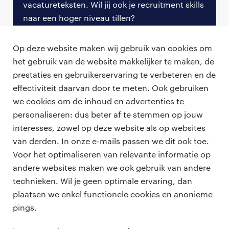
vacatureteksten. Wil jij ook je recruitment skills
anders. Niet iedereen hoeft 24/7 op de kazerne te
naar een hoger niveau tillen?
zijn.”
Meld je nu aan
Op deze website maken wij gebruik van cookies om
Meer maatwerk
het gebruik van de website makkelijker te maken, de
Reservisten vormen natuurlijk altijd al een
prestaties en gebruikerservaring te verbeteren en de
belangrijke schakel als het over flexibiliteit bij de
effectiviteit daarvan door te meten. Ook gebruiken
landmacht gaat, maar bovenal door ‘goed
we cookies om de inhoud en advertenties te
werkgeverschap’ hoopt Peter de komende jaren
personaliseren: dus beter af te stemmen op jouw
professionals
schaalbaarder te worden. De sleutel tot succes in
interesses, zowel op deze website als op websites
deze is volgens de plaatsvervangend HR-directeur
vacatures
van derden. In onze e-mails passen we dit ook toe.
voor opdrachtgevers
het dieper in de organisatie leggen van
Voor het optimaliseren van relevante informatie op
zzp-opdrachten
verantwoordelijkheid en
eigenaarschap
. “We leggen
andere websites maken we ook gebruik van andere
vacature plaatsen
over ons
meer bevoegdheden neer op het niveau van de
technieken. Wil je geen optimale ervaring, dan
careers for expats
algemene voorwaarden
commandanten. Zo komen we dichter bij onze
plaatsen we enkel functionele cookies en anonieme
werken bij Randstad
mensen te staan en weten we beter wat er speelt.
pings.
bmc
Daarop kunnen we dan met meer maatwerk ons