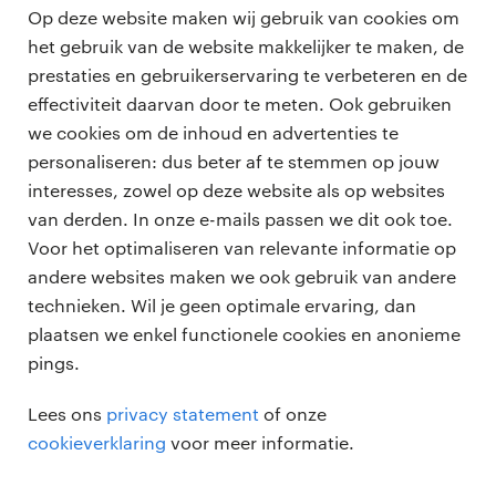
EQ maakt transparante communicatie,
Op deze website maken wij gebruik van cookies om
zeggen: “Om ook morgen aan de toekomst te
Personal Development
).
Hoe word je een leider in finance?
veerkracht, sterke teams en mensgerichte
het gebruik van de website makkelijker te maken, de
blijven bouwen, moeten we onze focus hier
resultaten mogelijk (
Banking Leadership
prestaties en gebruikerservaring te verbeteren en de
verminderen om daar te kunnen herinvesteren.”
Neem eigenaarschap, blijf nieuwsgierig,
Summit Amsterdam
).
effectiviteit daarvan door te meten. Ook gebruiken
Deze actieve en moedige benadering van
omarm digitale innovatie, steun je team en
we cookies om de inhoud en advertenties te
middelenallocatie is absoluut cruciaal voor het
geef het goede voorbeeld ongeacht je formele
personaliseren: dus beter af te stemmen op jouw
succesvol beheren van de dualiteit tussen prestaties
professionals
titel. Lees hier meer over onze
interesses, zowel op deze website als op websites
en transformatie.
leiderschapsprogramma’s
of onze
community
,
vacatures
van derden. In onze e-mails passen we dit ook toe.
voor opdrachtgevers
we helpen je graag verder.
Voor het optimaliseren van relevante informatie op
Pijler 2: het mensgerichte mandaat:
zzp-opdrachten
andere websites maken we ook gebruik van andere
vacature plaatsen
leiden met empathie en echte
over ons
technieken. Wil je geen optimale ervaring, dan
careers for expats
transparantie.
algemene voorwaarden
plaatsen we enkel functionele cookies en anonieme
werken bij Randstad
pings.
Als het dubbele mandaat het ‘wat’ is, dan is deze
bmc
pijler het ‘hoe’. Laten we eerlijk zijn: onzekerheid is
Lees ons
privacy statement
of onze
voor niemand eenvoudig. Als leiders is het
onze kantoren
cookieverklaring
voor meer informatie.
krachtigste wat we kunnen doen mensgericht zijn.
Dat betekent transparant zijn. Het betekent duidelijk