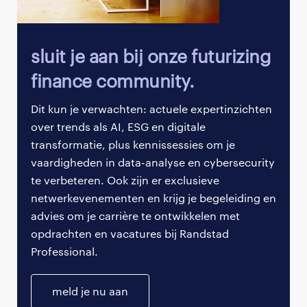
krant van de
Europese Centrale Bank (ECB)
; het
erodeert dagelijks je marges en de koopkracht
van je klanten.
sluit je aan bij onze futurizing
Frictie in de wereldwijde toeleveringsketen
: Als
finance community.
cruciale handelshub bevindt Nederland zich in
Dit kun je verwachten: actuele expertinzichten
de frontlinie. Wereldwijde spanningen maken
over trends als AI, ESG en digitale
betrouwbaarheid tot een luxe, in plaats van een
transformatie, plus kennissessies om je
zekerheid.
vaardigheden in data-analyse en cybersecurity
De hoge prijs van geld
: Volatiele rentetarieven,
te verbeteren. Ook zijn er exclusieve
bepaald in Frankfurt, hebben van schuld een
netwerkevenementen en krijg je begeleiding en
strategisch mijnenveld gemaakt in plaats van
advies om je carrière te ontwikkelen met
een simpel instrument.
opdrachten en vacatures bij Randstad
Professional.
In deze omgeving is de begroting een
momentopname van een vergezicht dat niet meer
meld je nu aan
bestaat. Jouw waarde als finance professional ligt