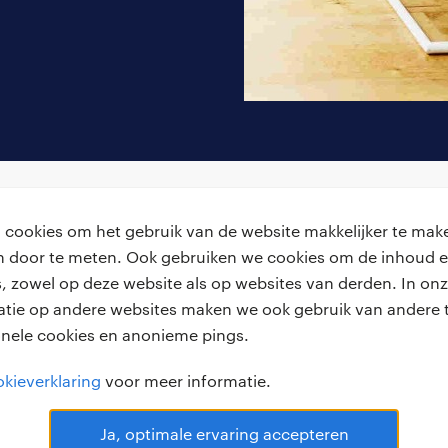
cookies om het gebruik van de website makkelijker te make
van door te meten. Ook gebruiken we cookies om de inhoud e
, zowel op deze website als op websites van derden. In onz
achtgevers
handige links
atie op andere websites maken we ook gebruik van andere t
onele cookies en anonieme pings.
laatsen
over ons
kieverklaring
voor meer informatie.
voorwaarden
werken bij Randstad
bmc
Ja, optimale ervaring accepteren