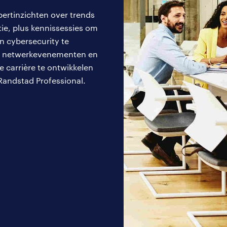
le groei, maar om samen vooruitgang boeken. We vertalen 
pertinzichten over trends
gebieden en zorgen ervoor dat we voorop blijven lopen. Die
tie, plus kennissessies om
n cybersecurity te
eve netwerkevenementen en
je carrière te ontwikkelen
el worden van een gedreven
Randstad Professional.
munity?
Futurizing Finance Community