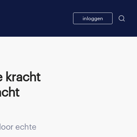
inloggen
acht
door echte