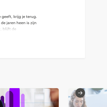
eeft, krijg je terug.
de jaren heen is zijn
 blijft de
mezelf te halen."
g tot grote
n die je als
 groei
ie verbindt op
in de community
en daar help ik ze