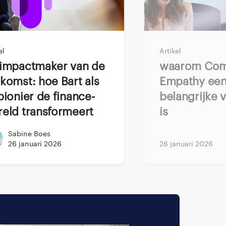
data science en
Deze openheid is een
el
Artikel
 "Laatst had ik hulp
Waarom Computational
 Professional |
komst: hoe Bart als
Empathy ee
der kon helpen. Die
pionier de finance-
belangrijke 
eld transformeert
is
Sabine Boes
SG/CSRD
26 januari 2026
26 januari 2026
interne ESG/CSRD-
unity met zowel
an deze transitie op
eft me de ruimte om
igheid van onze