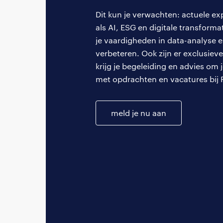
alleen om individue
Dit kun je verwachten: actuele ex
direct naar onze vak
als AI, ESG en digitale transforma
maakt ons uniek."
je vaardigheden in data-analyse e
verbeteren. Ook zijn er exclusi
krijg je begeleiding en advies om 
Ook onderde
met opdrachten en vacatures bij 
finance com
Sluit je aan bij de 
meld je nu aan