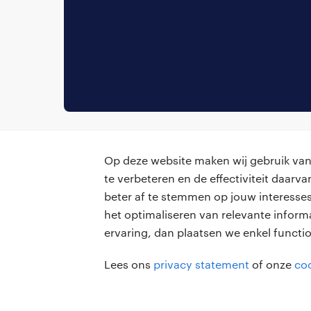
Op deze website maken wij gebruik van 
te verbeteren en de effectiviteit daar
beter af te stemmen op jouw interesses
professionals
voor opdr
het optimaliseren van relevante inform
ervaring, dan plaatsen we enkel functi
vacatures
vacature p
Lees ons
privacy statement
of onze
coo
algemene 
zzp-opdrachten
careers for expats