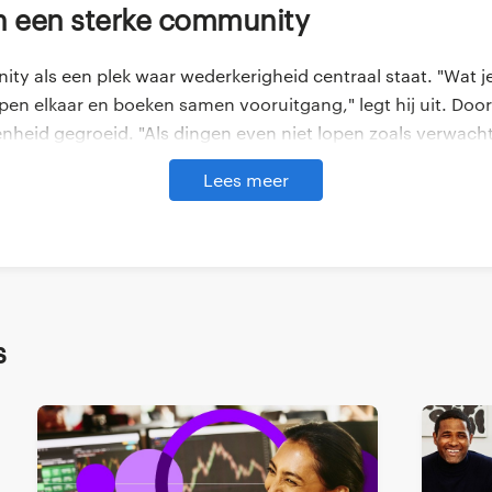
an een sterke community
ty als een plek waar wederkerigheid centraal staat. "Wat je g
pen elkaar en boeken samen vooruitgang," legt hij uit. Door 
enheid gegroeid. "Als dingen even niet lopen zoals verwacht,
loven. Dat vertrouwen motiveert mij om altijd het beste uit 
Lees meer
l | Yacht biedt niet alleen ondersteuning, maar ook toegan
aal voordeel voor Kesh. "De organisatie achter je opent deure
ijd makkelijk opent. Dat maakt een groot verschil."
s
engen: kennis delen voor gezamenlijke
an de
Futurizing Finance Community
. In deze community, d
h zich verantwoordelijk om zijn kennis te delen. "Collega’s 
 om advies over specifieke vraagstukken bijvoorbeeld ESG 