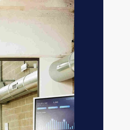
 om mensen met
vraag heb, weet ik
heid." Kesh maakt
deale manier om
amen bouwen we aan
 Yacht gaat het niet