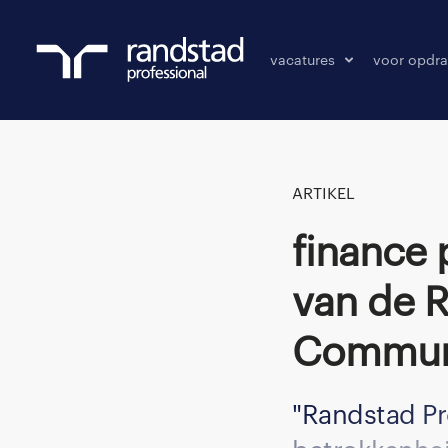
vacatures
voor opdra
vacatures
vacature p
bewaarde vacatures
ARTIKEL
Finance professional Kesh over de kracht
van de R
Commun
Randstad Pr