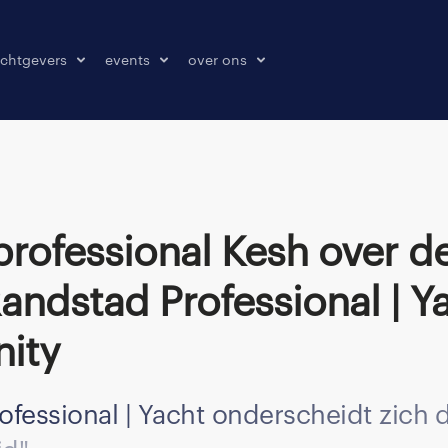
chtgevers
events
over ons
laatsen
events
over ons
onze kantoren
contact
pers & media
klachten melden
andstad Professional | Y
ity
ofessional | Yacht onderscheidt zich 