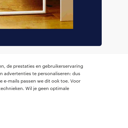
n, de prestaties en gebruikerservaring
n advertenties te personaliseren: dus
e e-mails passen we dit ook toe. Voor
contact
echnieken. Wil je geen optimale
onze kantoren
hoofdkantoor Randstad Professional
Diemermere 25
1112TC Diemen
T: 020 519 77 77