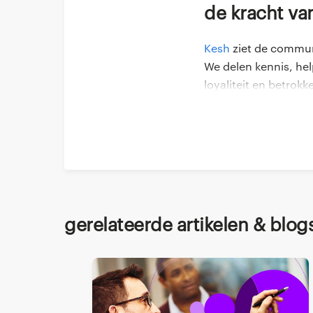
De kracht v
Kesh
ziet de communi
We delen kennis, hel
loyaliteit en betrokk
organisatie in mij ge
Randstad Professiona
Deel dit via
bedrijven, een cruci
zelfstandige niet alt
Gerelateerde artikelen & blog
Halen en br
Kesh is onderdeel v
expertise, voelt Kes
vragen me regelmatig