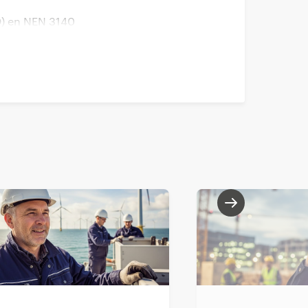
) en NEN 3140
ertificaten met
, juridisch besef en
Nederland.
groene certificaten,
j het vormen van de