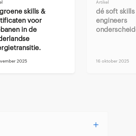
el
Artikel
sionals zich
Dé soft skills die
van hun carrière.
tificaten voor
engineers
ederland
het
banen in de
onderscheid
AM-NL niet alleen
derlandse
n geverifieerde,
rgietransitie.
ovember 2025
16 oktober 2025
maar
NEN 3140
 NEN 3140-kennis is
 de veiligheid van
trategie. Een leider
) voor een bedrijf
g bewijzen die