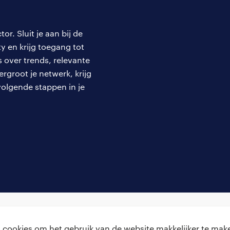
rijpen van tools zoals Python voor voorspellende onderhou
er BI voor het visualiseren van netcongestie is essentieel
 beslissingen met grote impact.
r. Sluit je aan bij de
 en krijg toegang tot
management:
Dit is misschien wel de meest kritische "zachte
over trends, relevante
nwege de hoge bevolkingsdichtheid en een op consensus g
rgroot je netwerk, krijg
, is stakeholdermanagement een constante, complexe ond
volgende stappen in je
 Communicatie:
Het vermogen om de juiste "taal" tegen de j
uciaal. Een leider moet beknopt technische risico's kunnen 
h bestuur, de beleidsimplicaties kunnen bediscussiëren me
rouwen kunnen opbouwen bij omwonenden.
erschap en Certificeringen.
ederlandse bedrijfscultuur laten certificeringen zien hoe e
Ze vormen de belofte naar de markt. Het bezit van een ISO
cookies om het gebruik van de website makkelijker te make