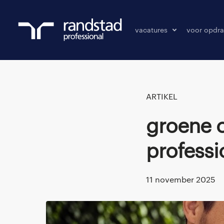
vacatures
voor opdra
vacatures
vacature p
bewaarde vacatures
ARTIKEL
Groene certificaten maken de energie
professi
11 november 2025