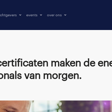
chtgevers
events
over ons
laatsen
events
over ons
onze kantoren
contact
pers & media
klachten melden
onals van morgen.