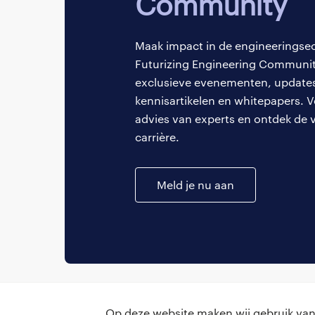
Community
zijn. Het beg
Microsoft Pow
geïnformeerde
Maak impact in de engineeringsecto
Futurizing Engineering Community
Stakeholder
exclusieve evenementen, updates 
Nederland. Va
kennisartikelen en whitepapers. Ve
poldermodel)
advies van experts en ontdek de 
Doelgerichte
carrière.
spreken is cr
niet-technisc
publiek vert
Meld je nu aan
Ethisch Leid
In de transparante N
organisatie werkt.. 
Op deze website maken wij gebruik van 