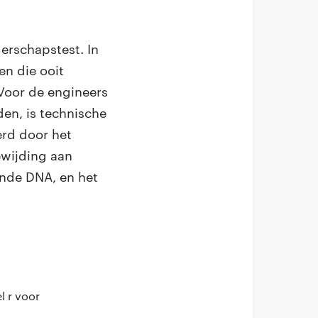
erschapstest. In
en die ooit
 Voor de engineers
den, is technische
erd door het
ewijding aan
nde DNA, en het
l r voor