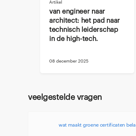
Artikel
In Nederland zijn ce
Van engineer naar
onderscheiden in een
architect: het pad naar
BREEAM & LE
technisch leiderschap
belangrijkste 
in de high-tech.
een bouwnor 
duurzame acti
stakeholderve
08 december 2025
NEN 1010 & N
dicteert de ve
vaak degene d
alle elektrisc
Veelgestelde vragen
ISO 14001:
Dez
die
ISO 14001
bouwen en beh
Wat maakt groene certificaten bel
toezichthoude