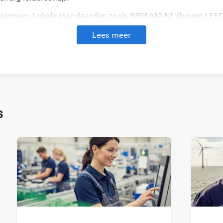
Normen: Lokale standaarden zoals BREEAM-NL (boven LEED
rantwoordelijkheid) zijn cruciaal en tonen marktkennis.
Lees meer
niek: Succesvolle energie professionalscombineren deze c
gitale vaardigheden (data-analyse) en 'zachte' vaardigheden
management).
ndig Leiderschap: Deze unieke mix van geverifieerde kennis
rmt de basis voor de volgende generatie energieleiders in 
s
n opiniërend perspectief op waarom deze specifieke mix van 
tische digitale en zachte vaardigheden, essentieel zijn bi
nergieleiders.
an certificaten .