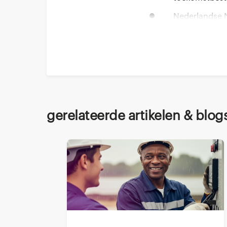
Nederlandse 
(wettelijke ve
Meer dan Tech
essentiële di
(stakeholder
Toekomstbeste
diplomatie vo
Gerelateerde artikelen & blog
Dit artikel biedt ee
gecombineerd met kri
volgende generatie e
Het belang v