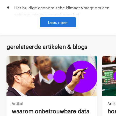
Het huidige economische klimaat vraagt om een
scherpe, nieuwe aanpak voor het
onderhandelen over klantcontracten door F&A-
Lees meer
professionals.
Deel dit via
Inzicht in de inflatiedruk, verstoringen in de
supply chain en een veranderend handelsbeleid
Gerelateerde artikelen & blogs
zijn belangrijker dan ooit.
Gebruik een onderhandelingsmodel -zoals
value-based pricing- en hanteer een
strategische benadering bij klantcontracten.
Maak veerkrachtige financiële contracten met
dynamische prijsstellingen en krachtige
clausules om risico’s te beperken.
Artikel
Artik
Benut real-time data en analyses om je
Waarom onbetrouwbare data
Hoe finance-teams
onderhandelingspositie te versterken.