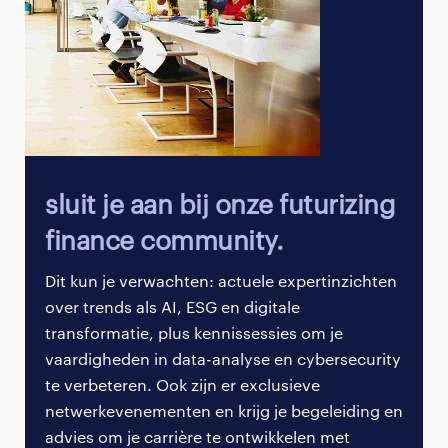
aanpassingen te maken als de markt daarom
De complexiteit van wereldwijde supply chains,
vraagt.
versterkt door geopolitieke gebeurtenissen en
aanhoudende post-pandemische effecten,
vereisen uiterst flexibele en robuuste
contractuele voorwaarden.
Knelpunten, onverwachte vertragingen en
plotselinge kostenstijgingen kunnen de
sluit je aan bij onze futurizing
projectoplevering en winstgevendheid ernstig
finance community.
beïnvloeden. Denk aan de directe impact
wanneer een cruciaal onderdeel een plotselinge
Dit kun je verwachten: actuele expertinzichten
prijsstijging krijgt of niet meer beschikbaar is.
over trends als AI, ESG en digitale
transformatie, plus kennissessies om je
De inhoud van contracten moet op deze
vaardigheden in data-analyse en cybersecurity
veranderingen anticiperen en een aanpassing
te verbeteren. Ook zijn er exclusieve
mogelijk maken.
netwerkevenementen en krijg je begeleiding en
advies om je carrière te ontwikkelen met