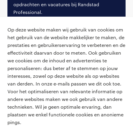
Geopolitieke en veranderingen in
opdrachten en vacatures bij Randstad
handelsbeleid
Professional.
De gevolgen
van verhoogde handelstarieven
, de
meld je nu aan
Op deze website maken wij gebruik van cookies om
roep om handelsbetrekkingen met de EU en
het gebruik van de website makkelijker te maken, de
andere wereldspelers te versterken
en politieke
prestaties en gebruikerservaring te verbeteren en de
instabiliteit zijn verstrekkend, vooral voor
effectiviteit daarvan door te meten. Ook gebruiken
internationale contracten en
we cookies om de inhoud en advertenties te
inkomstenstromen.
personaliseren: dus beter af te stemmen op jouw
professionals
Een plotselinge verschuiving in importheffingen
interesses, zowel op deze website als op websites
of een nieuwe handelsbarrière kan de
vacatures
van derden. In onze e-mails passen we dit ook toe.
voor opdrachtgevers
winstmarges op internationale deals snel
Voor het optimaliseren van relevante informatie op
zzp-opdrachten
uithollen.
andere websites maken we ook gebruik van andere
vacature plaatsen
over ons
technieken. Wil je geen optimale ervaring, dan
careers for expats
Voor F&A professionals is het belangrijk om zich
algemene voorwaarden
plaatsen we enkel functionele cookies en anonieme
werken bij Randstad
bewust te zijn van deze veranderingen en
pings.
beschermende clausules in te bouwen die de
bmc
organisatie in staat stellen zich aan te passen