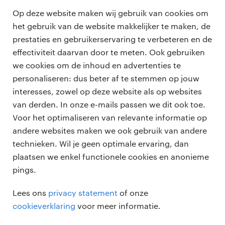
Ik word me eerst bewust van het feit dat er
Download de paper
Op deze website maken wij gebruik van cookies om
ethische afwegingen kunnen worden gemaakt.
het gebruik van de website makkelijker te maken, de
Ik begin dan te zien dat er soms ethisch
prestaties en gebruikerservaring te verbeteren en de
bezwaarlijke beslissingen worden gemaakt, en
effectiviteit daarvan door te meten. Ook gebruiken
soms niet.
we cookies om de inhoud en advertenties te
Ethisch minimalisme
personaliseren: dus beter af te stemmen op jouw
professionals
Nadat ik me bewust ben geworden begin ik in
interesses, zowel op deze website als op websites
eerste instantie te richten op wat legaal is wat
vacatures
van derden. In onze e-mails passen we dit ook toe.
voor opdrachtgevers
niet. Natuurlijk was ik daar al wel mee bezig,
Voor het optimaliseren van relevante informatie op
zzp-opdrachten
maar dit was vooral voor het legal team om over
andere websites maken we ook gebruik van andere
vacature plaatsen
over ons
na te denken.
technieken. Wil je geen optimale ervaring, dan
careers for expats
algemene voorwaarden
plaatsen we enkel functionele cookies en anonieme
Ethisch reactief
werken bij Randstad
pings.
In de fase daarna begin ik reactief ethische
bmc
afwegingen te maken. Eigenlijk loop ik dan nog
Lees ons
privacy statement
of onze
achter de feiten aan, maar ik probeer in
onze kantoren
cookieverklaring
voor meer informatie.
projecten die er lopen ervoor te zorgen dat ik en
mijn team nog wat kunnen bijschaven. Bij het