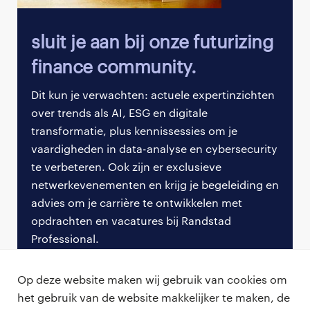
Waarom jouw ESG-persoonlijke merk
belangrijk is
sluit je aan bij onze futurizing
finance community.
Stel je voor: twee kandidaten solliciteren naar
dezelfde ESG-gerichte functie. Beiden hebben
Dit kun je verwachten: actuele expertinzichten
indrukwekkende cv’s en sterke technische
over trends als AI, ESG en digitale
vaardigheden. Maar één kandidaat heeft een
transformatie, plus kennissessies om je
levendige online aanwezigheid, deelt actief
vaardigheden in data-analyse en cybersecurity
inzichten over duurzame financiën en neemt deel
te verbeteren. Ook zijn er exclusieve
aan ESG-discussies. De andere kandidaat heeft een
netwerkevenementen en krijg je begeleiding en
minimaal LinkedIn-profiel en heeft niet nagedacht
advies om je carrière te ontwikkelen met
over zijn persoonlijke merk. Wie denk je dat een
opdrachten en vacatures bij Randstad
voorsprong heeft?
Professional.
In de concurrerende arbeidsmarkt van vandaag kan
een sterk persoonlijk merk het beslissende verschil
meld je nu aan
Op deze website maken wij gebruik van cookies om
maken. Het gaat niet alleen om opgemerkt worden;
het gebruik van de website makkelijker te maken, de