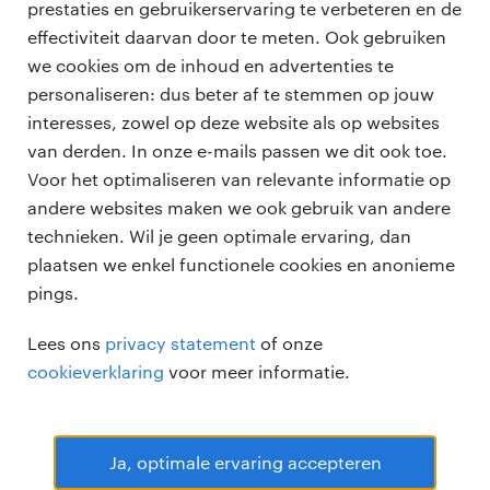
het gaat erom op de juiste manier op te vallen.
prestaties en gebruikerservaring te verbeteren en de
Volgens LinkedIn’s
Global Green Skills Report 2023
effectiviteit daarvan door te meten. Ook gebruiken
groeien vacatures voor ‘groene’ banen bijna twee
we cookies om de inhoud en advertenties te
keer zo snel als het aantal werknemers met de
personaliseren: dus beter af te stemmen op jouw
professionals
vaardigheden om ze te vervullen. Het zichtbaar
interesses, zowel op deze website als op websites
maken van je ESG-waarden en expertise opent
vacatures
van derden. In onze e-mails passen we dit ook toe.
voor opdrachtgevers
deuren naar nieuwe kansen en
Voor het optimaliseren van relevante informatie op
zzp-opdrachten
carrièremogelijkheden.
andere websites maken we ook gebruik van andere
vacature plaatsen
over ons
technieken. Wil je geen optimale ervaring, dan
careers for expats
Maar het draait niet alleen om het creëren van
algemene voorwaarden
plaatsen we enkel functionele cookies en anonieme
werken bij Randstad
nieuwe carrièremogelijkheden. Een sterk ESG-
pings.
persoonlijk merk kan ook helpen bij het opbouwen
bmc
van vertrouwen, connecties en het maken van
Lees ons
privacy statement
of onze
onze kantoren
betekenisvolle impact:
cookieverklaring
voor meer informatie.
Vertrouwen en geloofwaardigheid opbouwen:
Consistente kennisdeling positioneert je als een
Ja, optimale ervaring accepteren
betrouwbare stem in ESG. Dit kan leiden tot
Randstad Professional Google score 4.15 -
118 reviews