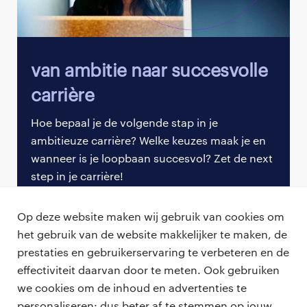
Acceptatie. De vijf fases, die niet altijd lineair
worden doorlopen, zijn herkenbaar in elke reactie op
persoonlijk trauma en verandering. Het model wordt
ook wel de verandercurve genoemd. Door de
Van ambitie naar succesvolle
emotionele reacties per fase te (her)kennen en er
carrière
effectief op te reageren ondersteun je reboarders
tijdens hun proces.
Hoe bepaal je de volgende stap in je
ambitieuze carrière? Welke keuzes maak je en
In de fase van:
wanneer is je loopbaan succesvol? Zet de next
Ontkenning
:
kan het zijn dat medewerkers
step in je carrière!
denken dat deze verandering wel weer over zal
waaien. Blijf de boodschap rustig herhalen en
Let's go & bouw aan je carrière
Op deze website maken wij gebruik van cookies om
geeft aan dat dit de realiteit is;
het gebruik van de website makkelijker te maken, de
Woede
:
komen veel emoties kijken. Schrik hier
prestaties en gebruikerservaring te verbeteren en de
niet van terug en beantwoord emotie niet met
effectiviteit daarvan door te meten. Ook gebruiken
ratio. Het is namelijk niet effectief. Medewerkers
we cookies om de inhoud en advertenties te
willen in deze fase vooral gehoord worden;
personaliseren: dus beter af te stemmen op jouw