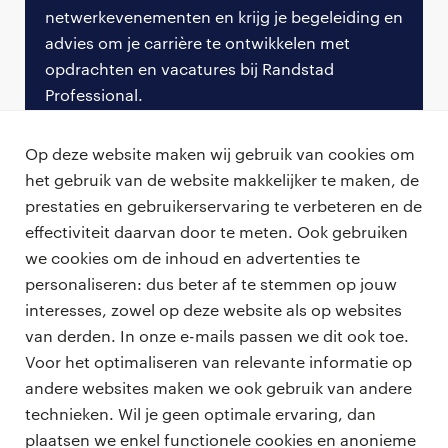
netwerkevenementen en krijg je begeleiding en
procurement tot R&D en supply chain. Ik heb elf
advies om je carrière te ontwikkelen met
verschillende rollen gehad in 22 jaar. Elke keer
opdrachten en vacatures bij Randstad
sprong ik in het diepe. Dat voelde oncomfortabel en
Professional.
hield me bescheiden, omdat ik besefte hoeveel ik
nog moest leren.
meld je nu aan
Op deze website maken wij gebruik van cookies om
Mijn advies? Stel je nooit op als slachtoffer van de
het gebruik van de website makkelijker te maken, de
organisatie. Als de groei die je nodig hebt intern niet
prestaties en gebruikerservaring te verbeteren en de
beschikbaar is binnen jouw tijdpad, kijk dan naar
effectiviteit daarvan door te meten. Ook gebruiken
buiten of zoek een ‘flexproject’ om te blijven
we cookies om de inhoud en advertenties te
groeien.
personaliseren: dus beter af te stemmen op jouw
professionals
interesses, zowel op deze website als op websites
De les van Shanghai: culturele
vacatures
van derden. In onze e-mails passen we dit ook toe.
voor opdrachtgevers
sensitiviteit als zakelijke vaardigheid
Voor het optimaliseren van relevante informatie op
zzp-opdrachten
andere websites maken we ook gebruik van andere
vacature plaatsen
Randstad:
Je woonde en werkte vier jaar in
over ons
technieken. Wil je geen optimale ervaring, dan
careers for expats
Shanghai aan het begin van je carrière. Hoe heeft
algemene voorwaarden
plaatsen we enkel functionele cookies en anonieme
werken bij Randstad