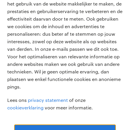
professional zorgt ervoor dat ik mezelf blijf
11 februari 2026
27 j
het gebruik van de website makkelijker te maken, de
ontplooien. Telkens iets nieuws. Jezelf bewijzen. Je
prestaties en gebruikerservaring te verbeteren en de
komt ergens binnen, niemand kent je en toch lukt
effectiviteit daarvan door te meten. Ook gebruiken
het om mensen iets te leren en van waarde te zijn. Ik
we cookies om de inhoud en advertenties te
vind dat heel prettig.’
personaliseren: dus beter af te stemmen op jouw
professionals
interesses, zowel op deze website als op websites
Je werkte voor klanten als Archer
vacatures
van derden. In onze e-mails passen we dit ook toe.
voor opdrachtgevers
Daniels Midland, The Kraft Heinz
Voor het optimaliseren van relevante informatie op
zzp-opdrachten
Company, Nationaal Groenfonds en
andere websites maken we ook gebruik van andere
vacature plaatsen
over ons
Syntrus Achmea. Compleet
technieken. Wil je geen optimale ervaring, dan
careers for expats
algemene voorwaarden
plaatsen we enkel functionele cookies en anonieme
verschillende bedrijven. Kun je eens
werken bij Randstad
pings.
uitleggen wat je huidige opdracht bij
bmc
Belgraver precies inhoudt?
Lees ons
privacy statement
of onze
onze kantoren
cookieverklaring
voor meer informatie.
‘Ik ben finance director binnen het mt van Belgraver.
Dit bedrijf is gespecialiseerd in het bekleden van
vliegtuiginterieurs. Als je door de vestiging in