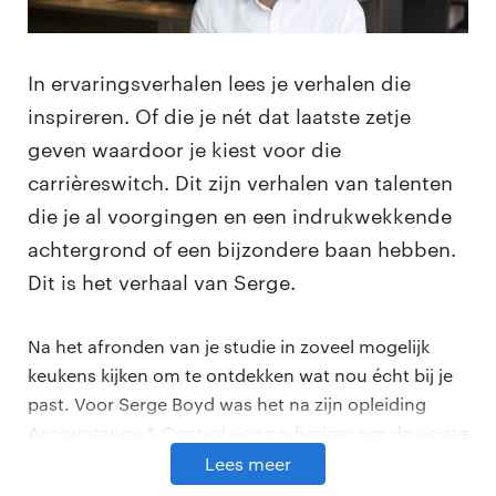
In ervaringsverhalen lees je verhalen die
inspireren. Of die je nét dat laatste zetje
geven waardoor je kiest voor die
carrièreswitch. Dit zijn verhalen van talenten
die je al voorgingen en een indrukwekkende
achtergrond of een bijzondere baan hebben.
Dit is het verhaal van Serge.
Na het afronden van je studie in zoveel mogelijk
keukens kijken om te ontdekken wat nou écht bij je
past. Voor Serge Boyd was het na zijn opleiding
Accountancy & Control een no-brainer om de eerste
stappen van zijn carrière op die manier in te richten.
Lees meer
Hij koos voor het pad van Yacht, nu bekend als