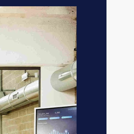
je twijfels geven
k om je vaardigheden
 Als je dan een
 en zo maak je de
eld en begrijpt
 verder kan.
 transities
vers hoog op de
een voor hun
reid om zowel