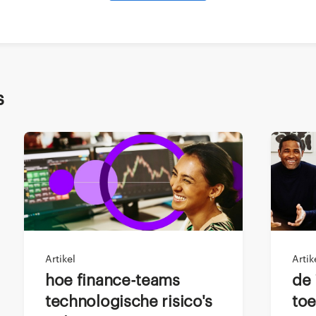
ende uitdagingen bij een carrièrestap
ing in finance brengt talloze uitdagingen met zich mee, zoa
s
 een nieuwe bedrijfscultuur
onzekerheid
m te presteren
ieuwe systemen en methodes
uwen met nieuwe collega’s
Artikel
Artik
uitdagingen terwijl je ook zo snel mogelijk productief wil z
Hoe finance-teams
De impactmaker van de
technologische risico's
toe