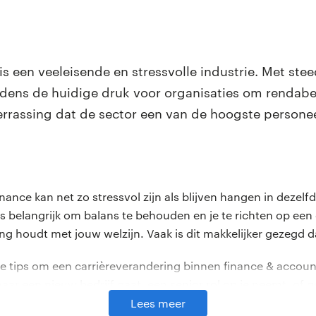
is een veeleisende en stressvolle industrie. Met ste
tijdens de huidige druk voor organisaties om rendab
verrassing dat de sector een van de hoogste personee
finance kan net zo stressvol zijn als blijven hangen in deze
 is belangrijk om balans te behouden en je te richten op ee
ing houdt met jouw welzijn. Vaak is dit makkelijker gezegd 
we tips om een carrièreverandering binnen finance & accoun
naar een nieuw bedrijf gaat, een senior rol op je neemt, o
oekt, deze adviezen helpen je om de overgang soepeler te m
Lees meer