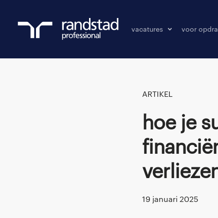
vacatures
voor opdra
vacatures
vacature p
bewaarde vacatures
ARTIKEL
Hoe je succesvol een carrièrestap in
financië
verlieze
19 januari 2025