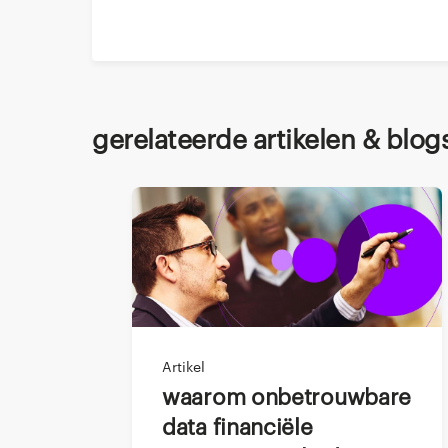
Deel dit via
Veelvoorkom
Een carrièreverander
Gerelateerde artikelen & blog
Aanpassen aan
Omgaan met 
Druk voelen o
Werken met n
Relaties opbo
Artikel
Kortom, er zijn veel 
Waarom onbetrouwbare
deadlines te halen.
data financiële