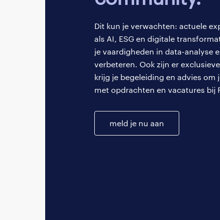
nieuwe als bestaand
transitie de nadruk 
Dit kun je verwachten: actuele ex
technieken:
als AI, ESG en digitale transforma
Oefen mindfu
je vaardigheden in data-analyse e
meditatie.
verbeteren. Ook zijn er exclusi
krijg je begeleiding en advies om 
Eet gezond en
met opdrachten en vacatures bij 
veerkracht te
Beweeg meer
maar vermind
meld je nu aan
Neem regelma
verbeteren.
Zoek professi
begrijpen en 