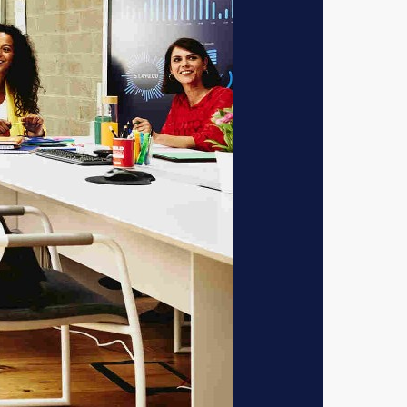
ijdens een carrière
 de volgende
ngsoefeningen en
eau en mentale
ieke gezondheid,
welzijn te
elpen om stress te