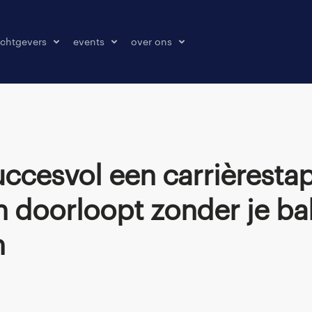
chtgevers
events
over ons
laatsen
events
over ons
onze kantoren
contact
pers & media
klachten melden
n doorloopt zonder je ba
n