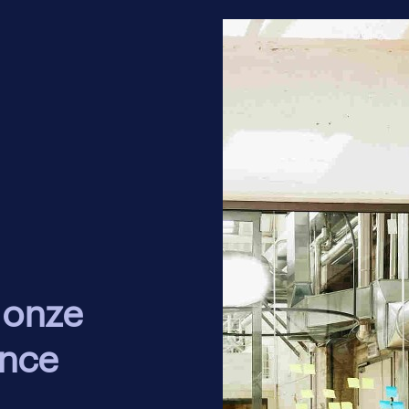
g van de overstap naar een nieuwe rol binnen finance kan 
dat je een carrière verandering overweegt, is het belangrij
sen te evalueren en duidelijke doelen voor jezelf te stellen.
krijgt, beoordeel of die past bij je vaardigheden en doelen
Vraag dan om advies. Een mentor heeft deze weg al bewand
krijgt zo waardevolle inzichten, waar jij in volle kracht mee
m stress te beheersen tijdens carrière
ezondheid van finance professionals staat bij veel werkge
ance
grijpen hoe schadelijk werkdruk en stress kan zijn, niet all
ok voor hun bedrijfsresultaten. Daarom zijn ze meestal be