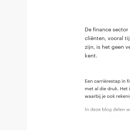
De finance sector 
cliënten, vooral 
zijn, is het geen 
kent.
Een carrièrestap in 
met al die druk. Het
waarbij je ook reken
In deze blog delen 
navigeren. Of je nu 
baan in de sector z