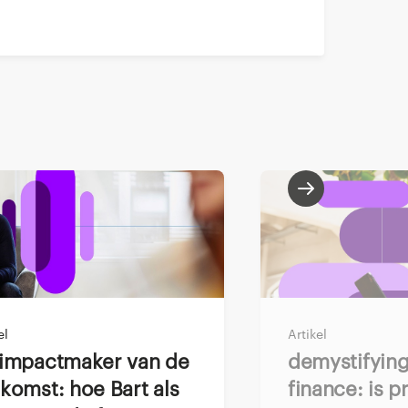
 in finance
ls:
el
Artikel
ijn en verwacht wordt
Demystifying ai for
komst: hoe Bart als
finance: is 