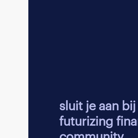
maakte?
De mogelijke spannin
over je keuzes. Voor
te beoordelen, je kan
nieuwe mogelijkheid 
juiste keuze..
Heb je een mentor? 
jouw uitdagingen. Je 
Technieken o
sluit je aan bij onze
Een goede mentale g
futurizing fin
agenda. Bedrijven be
medewerkers, maar o
community.