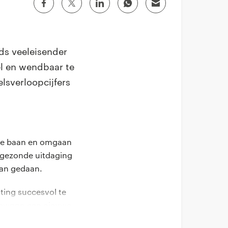
eds veeleisender
el en wendbaar te
lsverloopcijfers
lfde baan en omgaan
n gezonde uitdaging
dan gedaan.
ting succesvol te
f gewoon een nieuwe
aken.