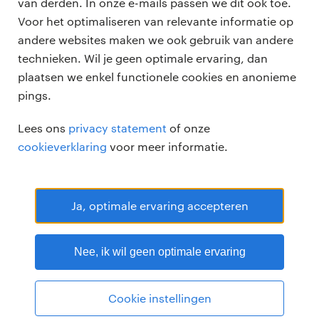
vacatures
van derden. In onze e-mails passen we dit ook toe.
voor opdrachtgevers
Voor het optimaliseren van relevante informatie op
zzp-opdrachten
andere websites maken we ook gebruik van andere
vacature plaatsen
over ons
technieken. Wil je geen optimale ervaring, dan
careers for expats
algemene voorwaarden
plaatsen we enkel functionele cookies en anonieme
werken bij Randstad
pings.
bmc
Lees ons
privacy statement
of onze
onze kantoren
cookieverklaring
voor meer informatie.
Ja, optimale ervaring accepteren
Randstad Professional Google score 4.15 -
118 reviews
Nee, ik wil geen optimale ervaring
RANDSTAD PROFESSIONAL is een geregistreerd handelsmerk van
Randstad N.V.
© Randstad professional 2026
Sitemap
Privacy
Cookie instellingen
Voorwaarden
Cookies
Disclaimer