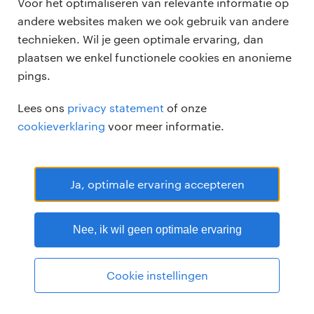
Voor het optimaliseren van relevante informatie op
andere websites maken we ook gebruik van andere
technieken. Wil je geen optimale ervaring, dan
plaatsen we enkel functionele cookies en anonieme
pings.
Randstad Professional Google score 4.15 -
118 reviews
Lees ons
privacy statement
of onze
RANDSTAD PROFESSIONAL is een geregistreerd handelsmerk van
cookieverklaring
voor meer informatie.
Randstad N.V.
© Randstad professional 2026
Sitemap
Privacy
Voorwaarden
Cookies
Disclaimer
Ja, optimale ervaring accepteren
Nee, ik wil geen optimale ervaring
Cookie instellingen