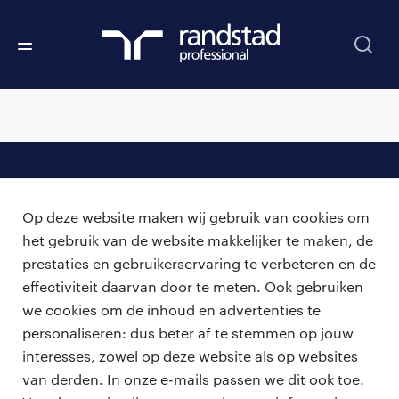
professionals
Op deze website maken wij gebruik van cookies om
vacatures
voor opdrachtgevers
het gebruik van de website makkelijker te maken, de
prestaties en gebruikerservaring te verbeteren en de
zzp-opdrachten
vacature plaatsen
effectiviteit daarvan door te meten. Ook gebruiken
over ons
careers for expats
we cookies om de inhoud en advertenties te
algemene voorwaarden
werken bij Randstad
personaliseren: dus beter af te stemmen op jouw
interesses, zowel op deze website als op websites
bmc
van derden. In onze e-mails passen we dit ook toe.
onze kantoren