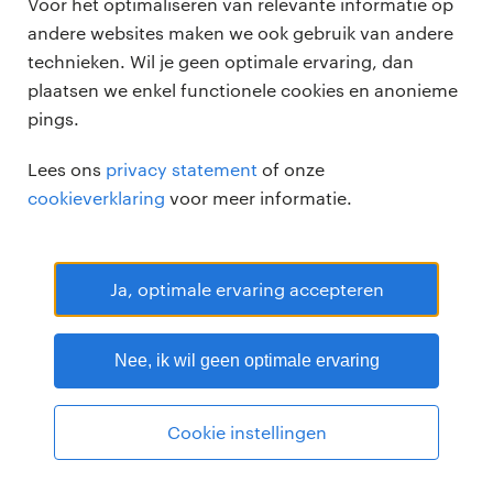
Voor het optimaliseren van relevante informatie op
andere websites maken we ook gebruik van andere
technieken. Wil je geen optimale ervaring, dan
plaatsen we enkel functionele cookies en anonieme
pings.
Randstad Professional Google score 4.15 -
118 reviews
Lees ons
privacy statement
of onze
RANDSTAD PROFESSIONAL is een geregistreerd handelsmerk van
cookieverklaring
voor meer informatie.
Randstad N.V.
© Randstad professional 2026
Sitemap
Privacy
Voorwaarden
Cookies
Disclaimer
Ja, optimale ervaring accepteren
Nee, ik wil geen optimale ervaring
Cookie instellingen