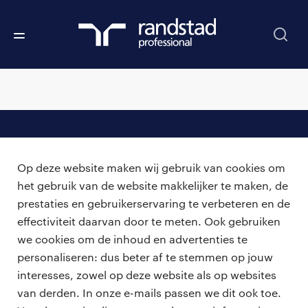
professionals
Op deze website maken wij gebruik van cookies om
vacatures
voor opdrachtgevers
het gebruik van de website makkelijker te maken, de
prestaties en gebruikerservaring te verbeteren en de
zzp-opdrachten
vacature plaatsen
effectiviteit daarvan door te meten. Ook gebruiken
over ons
careers for expats
we cookies om de inhoud en advertenties te
algemene voorwaarden
werken bij Randstad
personaliseren: dus beter af te stemmen op jouw
interesses, zowel op deze website als op websites
bmc
van derden. In onze e-mails passen we dit ook toe.
onze kantoren