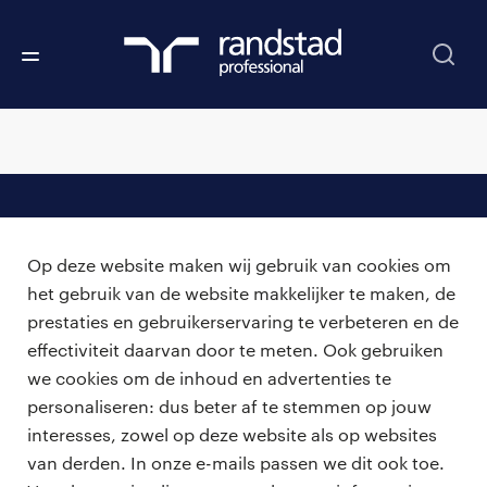
professionals
Op deze website maken wij gebruik van cookies om
vacatures
voor opdrachtgevers
het gebruik van de website makkelijker te maken, de
prestaties en gebruikerservaring te verbeteren en de
zzp-opdrachten
vacature plaatsen
effectiviteit daarvan door te meten. Ook gebruiken
over ons
careers for expats
we cookies om de inhoud en advertenties te
algemene voorwaarden
werken bij Randstad
personaliseren: dus beter af te stemmen op jouw
interesses, zowel op deze website als op websites
bmc
van derden. In onze e-mails passen we dit ook toe.
onze kantoren