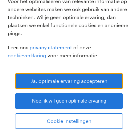
Voor het optimaliseren van relevante informatie op
andere websites maken we ook gebruik van andere
technieken. Wil je geen optimale ervaring, dan
plaatsen we enkel functionele cookies en anonieme
pings.
Randstad Professional Google score 4.15 -
118 reviews
Lees ons
privacy statement
of onze
RANDSTAD PROFESSIONAL is een geregistreerd handelsmerk van
cookieverklaring
voor meer informatie.
Randstad N.V.
© Randstad professional 2026
Sitemap
Privacy
Voorwaarden
Cookies
Disclaimer
Ja, optimale ervaring accepteren
Nee, ik wil geen optimale ervaring
Cookie instellingen