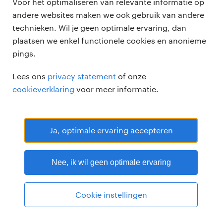
Voor het optimaliseren van relevante informatie op
andere websites maken we ook gebruik van andere
technieken. Wil je geen optimale ervaring, dan
plaatsen we enkel functionele cookies en anonieme
pings.
Randstad Professional Google score 4.15 -
118 reviews
Lees ons
privacy statement
of onze
RANDSTAD PROFESSIONAL is een geregistreerd handelsmerk van
cookieverklaring
voor meer informatie.
Randstad N.V.
© Randstad professional 2026
Sitemap
Privacy
Voorwaarden
Cookies
Disclaimer
Ja, optimale ervaring accepteren
Nee, ik wil geen optimale ervaring
Cookie instellingen