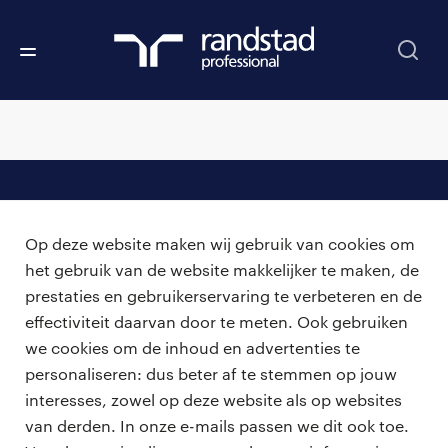
professionals
Op deze website maken wij gebruik van cookies om
vacatures
voor opdrachtgevers
het gebruik van de website makkelijker te maken, de
prestaties en gebruikerservaring te verbeteren en de
zzp-opdrachten
vacature plaatsen
effectiviteit daarvan door te meten. Ook gebruiken
over ons
careers for expats
we cookies om de inhoud en advertenties te
algemene voorwaarden
werken bij Randstad
personaliseren: dus beter af te stemmen op jouw
interesses, zowel op deze website als op websites
bmc
van derden. In onze e-mails passen we dit ook toe.
onze kantoren