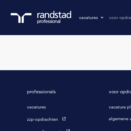
vacatures
voor opdra
vacatures
vacature p
bewaarde vacatures
professionals
voor opdr
vacatures
vacature p
algemene 
zzp-opdrachten