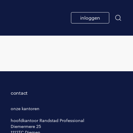
inloggen
contact
onze kantoren
hoofdkantoor Randstad Professional
Diemermere 25
1112TC Diemen