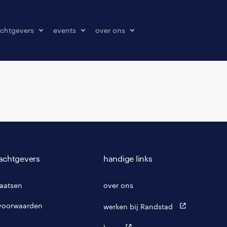
chtgevers
events
over ons
laatsen
events
over ons
onze kantoren
contact
pers & media
klachten melden
achtgevers
handige links
laatsen
over ons
voorwaarden
werken bij Randstad