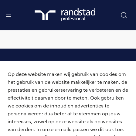
professionals
Op deze website maken wij gebruik van cookies om
vacatures
voor opdrachtgevers
het gebruik van de website makkelijker te maken, de
prestaties en gebruikerservaring te verbeteren en de
zzp-opdrachten
vacature plaatsen
effectiviteit daarvan door te meten. Ook gebruiken
over ons
careers for expats
we cookies om de inhoud en advertenties te
algemene voorwaarden
werken bij Randstad
personaliseren: dus beter af te stemmen op jouw
interesses, zowel op deze website als op websites
bmc
van derden. In onze e-mails passen we dit ook toe.
onze kantoren