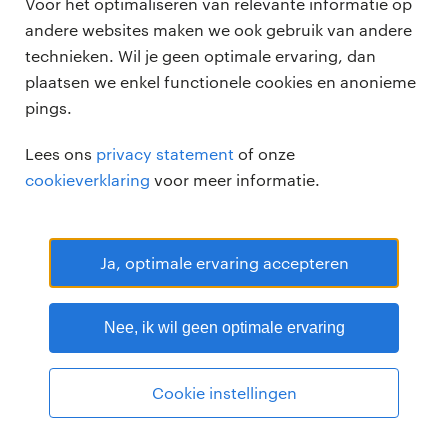
Voor het optimaliseren van relevante informatie op
andere websites maken we ook gebruik van andere
technieken. Wil je geen optimale ervaring, dan
plaatsen we enkel functionele cookies en anonieme
pings.
Randstad Professional Google score 4.15 -
118 reviews
Lees ons
privacy statement
of onze
RANDSTAD PROFESSIONAL is een geregistreerd handelsmerk van
cookieverklaring
voor meer informatie.
Randstad N.V.
© Randstad professional 2026
Sitemap
Privacy
Voorwaarden
Cookies
Disclaimer
Ja, optimale ervaring accepteren
Nee, ik wil geen optimale ervaring
Cookie instellingen