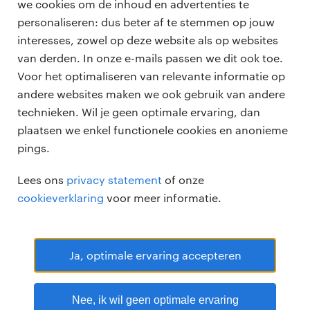
we cookies om de inhoud en advertenties te
personaliseren: dus beter af te stemmen op jouw
professionals
interesses, zowel op deze website als op websites
vacatures
van derden. In onze e-mails passen we dit ook toe.
voor opdrachtgevers
Voor het optimaliseren van relevante informatie op
zzp-opdrachten
andere websites maken we ook gebruik van andere
vacature plaatsen
over ons
technieken. Wil je geen optimale ervaring, dan
careers for expats
algemene voorwaarden
plaatsen we enkel functionele cookies en anonieme
werken bij Randstad
pings.
bmc
Lees ons
privacy statement
of onze
onze kantoren
cookieverklaring
voor meer informatie.
Ja, optimale ervaring accepteren
Randstad Professional Google score 4.15 -
118 reviews
Nee, ik wil geen optimale ervaring
RANDSTAD PROFESSIONAL is een geregistreerd handelsmerk van