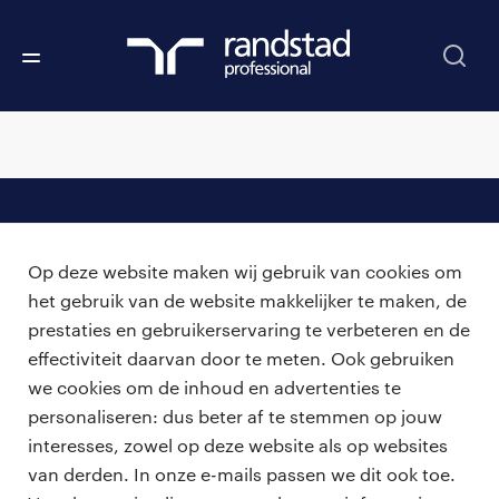
professionals
Op deze website maken wij gebruik van cookies om
vacatures
voor opdrachtgevers
het gebruik van de website makkelijker te maken, de
prestaties en gebruikerservaring te verbeteren en de
zzp-opdrachten
vacature plaatsen
effectiviteit daarvan door te meten. Ook gebruiken
over ons
careers for expats
we cookies om de inhoud en advertenties te
algemene voorwaarden
werken bij Randstad
personaliseren: dus beter af te stemmen op jouw
interesses, zowel op deze website als op websites
bmc
van derden. In onze e-mails passen we dit ook toe.
onze kantoren