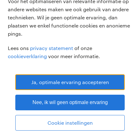
Voor het optimaliseren van relevante informatie op
andere websites maken we ook gebruik van andere
technieken. Wil je geen optimale ervaring, dan
plaatsen we enkel functionele cookies en anonieme
pings.
Randstad Professional Google score 4.15 -
118 reviews
Lees ons
privacy statement
of onze
RANDSTAD PROFESSIONAL is een geregistreerd handelsmerk van
cookieverklaring
voor meer informatie.
Randstad N.V.
© Randstad professional 2026
Sitemap
Privacy
Voorwaarden
Cookies
Disclaimer
Ja, optimale ervaring accepteren
Nee, ik wil geen optimale ervaring
Cookie instellingen