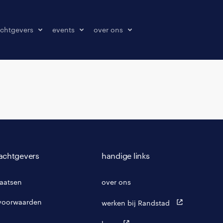
chtgevers
events
over ons
laatsen
events
over ons
onze kantoren
contact
pers & media
klachten melden
achtgevers
handige links
laatsen
over ons
voorwaarden
werken bij Randstad