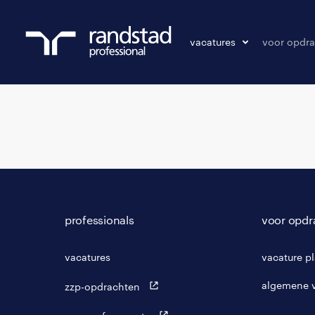
vacatures
voor opdra
vacatures
vacature p
bewaarde vacatures
professionals
voor opdr
vacatures
vacature p
algemene 
zzp-opdrachten