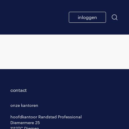
inloggen
contact
onze kantoren
hoofdkantoor Randstad Professional
Diemermere 25
1112TC Diemen