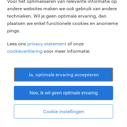
Voor het optimaliseren van relevante informatie op
andere websites maken we ook gebruik van andere
technieken. Wil je geen optimale ervaring, dan
plaatsen we enkel functionele cookies en anonieme
pings.
Randstad Professional Google score 4.15 -
118 reviews
Lees ons
privacy statement
of onze
RANDSTAD PROFESSIONAL is een geregistreerd handelsmerk van
cookieverklaring
voor meer informatie.
Randstad N.V.
© Randstad professional 2026
Sitemap
Privacy
Voorwaarden
Cookies
Disclaimer
Ja, optimale ervaring accepteren
Nee, ik wil geen optimale ervaring
Cookie instellingen