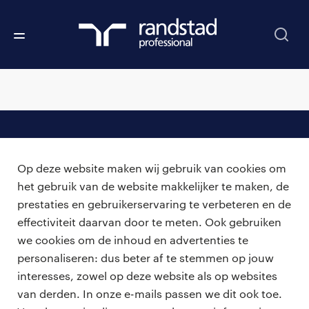
professionals
Op deze website maken wij gebruik van cookies om
vacatures
voor opdrachtgevers
het gebruik van de website makkelijker te maken, de
prestaties en gebruikerservaring te verbeteren en de
zzp-opdrachten
vacature plaatsen
effectiviteit daarvan door te meten. Ook gebruiken
over ons
careers for expats
we cookies om de inhoud en advertenties te
algemene voorwaarden
werken bij Randstad
personaliseren: dus beter af te stemmen op jouw
interesses, zowel op deze website als op websites
bmc
van derden. In onze e-mails passen we dit ook toe.
onze kantoren