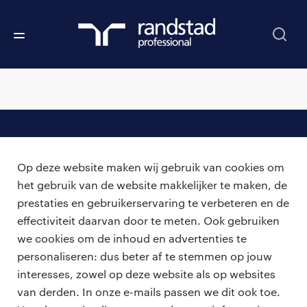
professionals
Op deze website maken wij gebruik van cookies om
vacatures
voor opdrachtgevers
het gebruik van de website makkelijker te maken, de
prestaties en gebruikerservaring te verbeteren en de
zzp-opdrachten
vacature plaatsen
effectiviteit daarvan door te meten. Ook gebruiken
over ons
careers for expats
we cookies om de inhoud en advertenties te
algemene voorwaarden
werken bij Randstad
personaliseren: dus beter af te stemmen op jouw
interesses, zowel op deze website als op websites
bmc
van derden. In onze e-mails passen we dit ook toe.
onze kantoren