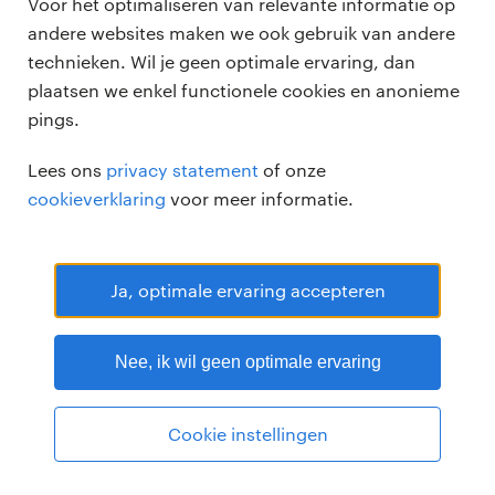
Voor het optimaliseren van relevante informatie op
andere websites maken we ook gebruik van andere
technieken. Wil je geen optimale ervaring, dan
plaatsen we enkel functionele cookies en anonieme
pings.
Randstad Professional Google score 4.15 -
118 reviews
Lees ons
privacy statement
of onze
RANDSTAD PROFESSIONAL is een geregistreerd handelsmerk van
cookieverklaring
voor meer informatie.
Randstad N.V.
© Randstad professional 2026
Sitemap
Privacy
Voorwaarden
Cookies
Disclaimer
Ja, optimale ervaring accepteren
Nee, ik wil geen optimale ervaring
Cookie instellingen