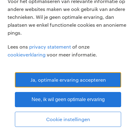
Voor het optimaliseren van relevante informatie op
andere websites maken we ook gebruik van andere
technieken. Wil je geen optimale ervaring, dan
plaatsen we enkel functionele cookies en anonieme
pings.
Randstad Professional Google score 4.15 -
118 reviews
Lees ons
privacy statement
of onze
RANDSTAD PROFESSIONAL is een geregistreerd handelsmerk van
cookieverklaring
voor meer informatie.
Randstad N.V.
© Randstad professional 2026
Sitemap
Privacy
Voorwaarden
Cookies
Disclaimer
Ja, optimale ervaring accepteren
Nee, ik wil geen optimale ervaring
Cookie instellingen