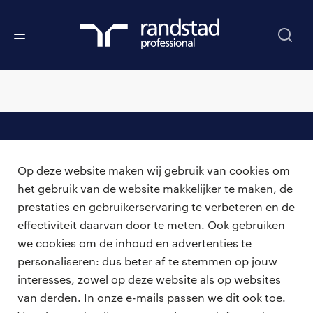
professionals
Op deze website maken wij gebruik van cookies om
vacatures
voor opdrachtgevers
het gebruik van de website makkelijker te maken, de
prestaties en gebruikerservaring te verbeteren en de
zzp-opdrachten
vacature plaatsen
effectiviteit daarvan door te meten. Ook gebruiken
over ons
careers for expats
we cookies om de inhoud en advertenties te
algemene voorwaarden
werken bij Randstad
personaliseren: dus beter af te stemmen op jouw
interesses, zowel op deze website als op websites
bmc
van derden. In onze e-mails passen we dit ook toe.
onze kantoren