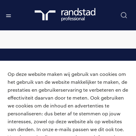
professionals
Op deze website maken wij gebruik van cookies om
vacatures
voor opdrachtgevers
het gebruik van de website makkelijker te maken, de
prestaties en gebruikerservaring te verbeteren en de
zzp-opdrachten
vacature plaatsen
effectiviteit daarvan door te meten. Ook gebruiken
over ons
careers for expats
we cookies om de inhoud en advertenties te
algemene voorwaarden
werken bij Randstad
personaliseren: dus beter af te stemmen op jouw
interesses, zowel op deze website als op websites
bmc
van derden. In onze e-mails passen we dit ook toe.
onze kantoren