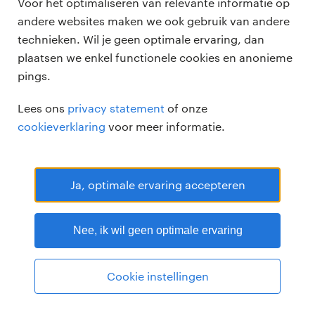
Voor het optimaliseren van relevante informatie op
andere websites maken we ook gebruik van andere
technieken. Wil je geen optimale ervaring, dan
plaatsen we enkel functionele cookies en anonieme
pings.
Randstad Professional Google score 4.15 -
118 reviews
Lees ons
privacy statement
of onze
RANDSTAD PROFESSIONAL is een geregistreerd handelsmerk van
cookieverklaring
voor meer informatie.
Randstad N.V.
© Randstad professional 2026
Sitemap
Privacy
Voorwaarden
Cookies
Disclaimer
Ja, optimale ervaring accepteren
Nee, ik wil geen optimale ervaring
Cookie instellingen