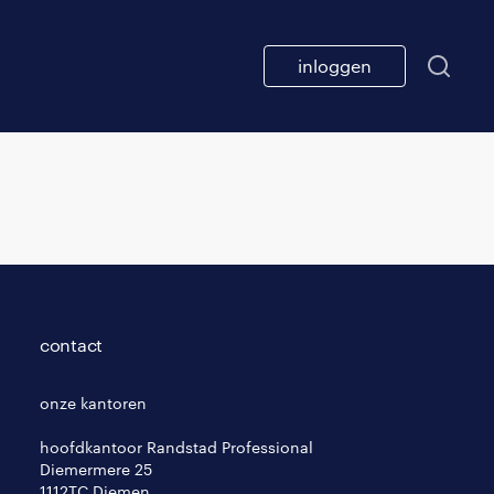
inloggen
contact
onze kantoren
hoofdkantoor Randstad Professional
Diemermere 25
1112TC Diemen