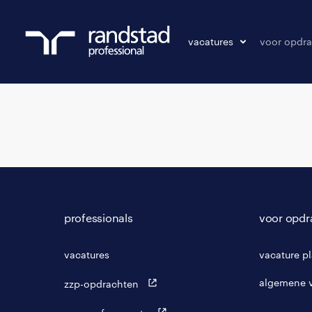
vacatures
voor opdra
vacatures
vacature p
bewaarde vacatures
professionals
voor opdr
vacatures
vacature p
algemene 
zzp-opdrachten