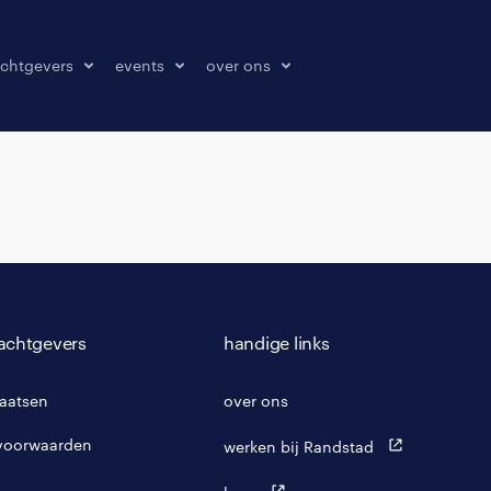
chtgevers
events
over ons
laatsen
events
over ons
onze kantoren
contact
pers & media
klachten melden
achtgevers
handige links
laatsen
over ons
voorwaarden
werken bij Randstad