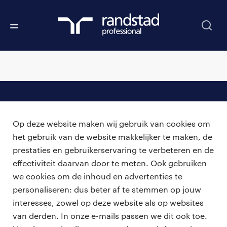
professionals
Op deze website maken wij gebruik van cookies om
vacatures
voor opdrachtgevers
het gebruik van de website makkelijker te maken, de
prestaties en gebruikerservaring te verbeteren en de
zzp-opdrachten
vacature plaatsen
effectiviteit daarvan door te meten. Ook gebruiken
over ons
careers for expats
we cookies om de inhoud en advertenties te
algemene voorwaarden
werken bij Randstad
personaliseren: dus beter af te stemmen op jouw
interesses, zowel op deze website als op websites
bmc
van derden. In onze e-mails passen we dit ook toe.
onze kantoren