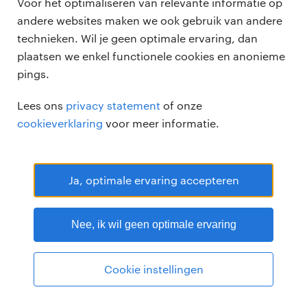
Voor het optimaliseren van relevante informatie op
andere websites maken we ook gebruik van andere
technieken. Wil je geen optimale ervaring, dan
plaatsen we enkel functionele cookies en anonieme
pings.
Randstad Professional Google score 4.15 -
118 reviews
Lees ons
privacy statement
of onze
RANDSTAD PROFESSIONAL is een geregistreerd handelsmerk van
cookieverklaring
voor meer informatie.
Randstad N.V.
© Randstad professional 2026
Sitemap
Privacy
Voorwaarden
Cookies
Disclaimer
Ja, optimale ervaring accepteren
Nee, ik wil geen optimale ervaring
Cookie instellingen