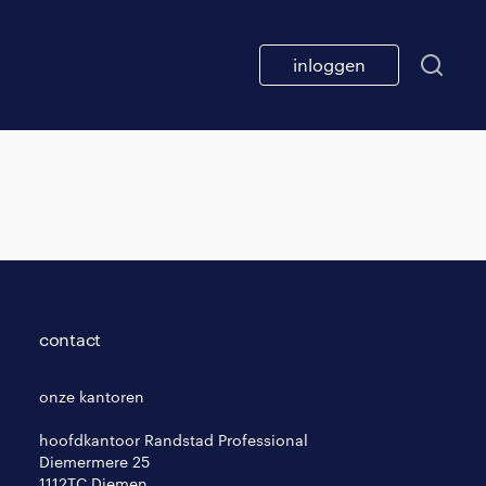
inloggen
contact
onze kantoren
hoofdkantoor Randstad Professional
Diemermere 25
1112TC Diemen