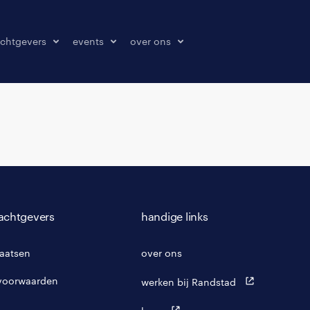
chtgevers
events
over ons
laatsen
events
over ons
onze kantoren
contact
pers & media
klachten melden
achtgevers
handige links
laatsen
over ons
voorwaarden
werken bij Randstad