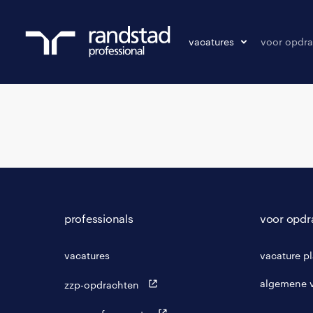
vacatures
voor opdra
vacatures
vacature p
bewaarde vacatures
professionals
voor opdr
vacatures
vacature p
algemene 
zzp-opdrachten