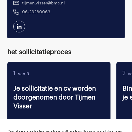
tijmen.visser@bmc.nl
06-23280063
Het sollicitatieproces
1
2
van 5
va
Je sollicitatie en cv worden
Bi
doorgenomen door Tijmen
je 
Visser
Op deze website maken wij gebruik van cookies om