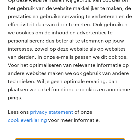
het gebruik van de website makkelijker te maken, de
Terug naar vacature overzicht
prestaties en gebruikerservaring te verbeteren en de
effectiviteit daarvan door te meten. Ook gebruiken
we cookies om de inhoud en advertenties te
personaliseren: dus beter af te stemmen op jouw
professionals
interesses, zowel op deze website als op websites
vacatures
van derden. In onze e-mails passen we dit ook toe.
voor opdrachtgevers
Voor het optimaliseren van relevante informatie op
zzp-opdrachten
andere websites maken we ook gebruik van andere
vacature plaatsen
over ons
technieken. Wil je geen optimale ervaring, dan
careers for expats
algemene voorwaarden
plaatsen we enkel functionele cookies en anonieme
werken bij Randstad
pings.
bmc
Lees ons
privacy statement
of onze
onze kantoren
cookieverklaring
voor meer informatie.