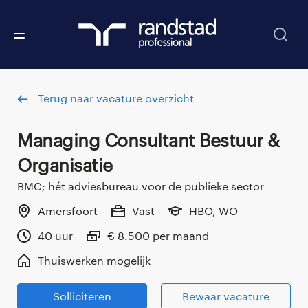
Terug naar vacature overzicht
Managing Consultant Bestuur &
Organisatie
BMC; hét adviesbureau voor de publieke sector
Amersfoort
Vast
HBO, WO
40 uur
€ 8.500 per maand
Thuiswerken mogelijk
Solliciteren
Bewaar vacature