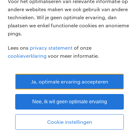
Voor het optimaliseren van relevante informatie op
andere websites maken we ook gebruik van andere
technieken. Wil je geen optimale ervaring, dan
plaatsen we enkel functionele cookies en anonieme
pings.
Randstad Professional Google score 4.15 -
118 reviews
Lees ons
privacy statement
of onze
RANDSTAD PROFESSIONAL is een geregistreerd handelsmerk van
cookieverklaring
voor meer informatie.
Randstad N.V.
© Randstad professional 2026
Sitemap
Privacy
Voorwaarden
Cookies
Disclaimer
Ja, optimale ervaring accepteren
Nee, ik wil geen optimale ervaring
Cookie instellingen