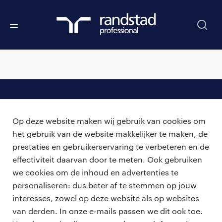
professionals
Op deze website maken wij gebruik van cookies om
vacatures
voor opdrachtgevers
het gebruik van de website makkelijker te maken, de
prestaties en gebruikerservaring te verbeteren en de
zzp-opdrachten
vacature plaatsen
effectiviteit daarvan door te meten. Ook gebruiken
over ons
careers for expats
we cookies om de inhoud en advertenties te
algemene voorwaarden
werken bij Randstad
personaliseren: dus beter af te stemmen op jouw
interesses, zowel op deze website als op websites
bmc
van derden. In onze e-mails passen we dit ook toe.
onze kantoren