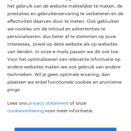
het gebruik van de website makkelijker te maken, de
Terug naar vacature overzicht
prestaties en gebruikerservaring te verbeteren en de
effectiviteit daarvan door te meten. Ook gebruiken
we cookies om de inhoud en advertenties te
personaliseren: dus beter af te stemmen op jouw
professionals
interesses, zowel op deze website als op websites
vacatures
van derden. In onze e-mails passen we dit ook toe.
voor opdrachtgevers
Voor het optimaliseren van relevante informatie op
zzp-opdrachten
andere websites maken we ook gebruik van andere
vacature plaatsen
over ons
technieken. Wil je geen optimale ervaring, dan
careers for expats
algemene voorwaarden
plaatsen we enkel functionele cookies en anonieme
werken bij Randstad
pings.
bmc
Lees ons
privacy statement
of onze
onze kantoren
cookieverklaring
voor meer informatie.