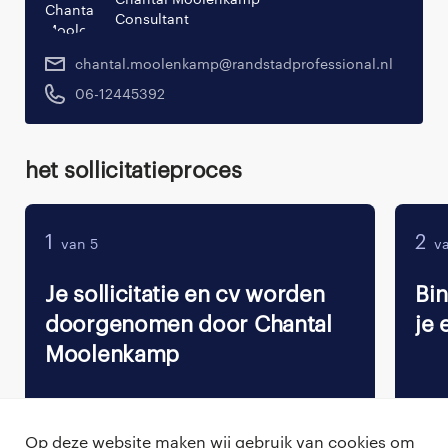
Consultant
chantal.moolenkamp@randstadprofessional.nl
06-12445392
Het sollicitatieproces
1
2
van 5
va
Je sollicitatie en cv worden
Bi
doorgenomen door Chantal
je 
Moolenkamp
Op deze website maken wij gebruik van cookies om