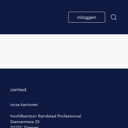
inloggen
contact
onze kantoren
hoofdkantoor Randstad Professional
Diemermere 25
1112TC Diemen