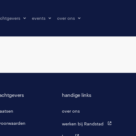
chtgevers
events
over ons
laatsen
events
over ons
onze kantoren
contact
pers & media
klachten melden
achtgevers
handige links
laatsen
over ons
voorwaarden
werken bij Randstad