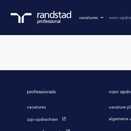
vacatures
voor opdra
vacatures
vacature p
bewaarde vacatures
professionals
voor opdr
vacatures
vacature p
algemene 
zzp-opdrachten