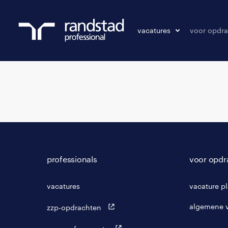
vacatures
voor opdra
vacatures
vacature p
bewaarde vacatures
professionals
voor opdr
vacatures
vacature p
algemene 
zzp-opdrachten