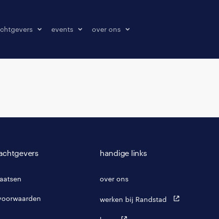
chtgevers
events
over ons
laatsen
events
over ons
onze kantoren
contact
pers & media
klachten melden
achtgevers
handige links
laatsen
over ons
voorwaarden
werken bij Randstad