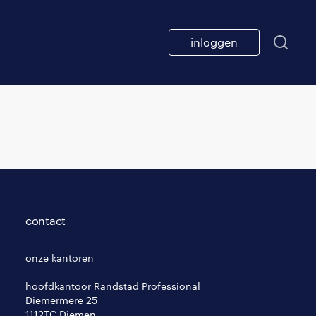
inloggen
contact
onze kantoren
hoofdkantoor Randstad Professional
Diemermere 25
1112TC Diemen