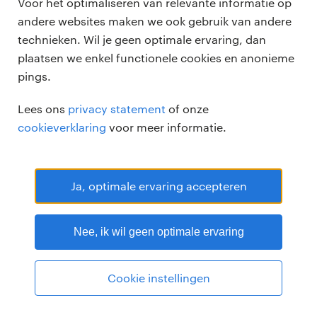
Voor het optimaliseren van relevante informatie op
andere websites maken we ook gebruik van andere
technieken. Wil je geen optimale ervaring, dan
plaatsen we enkel functionele cookies en anonieme
pings.
Randstad Professional Google score 4.15 -
118 reviews
Lees ons
privacy statement
of onze
RANDSTAD PROFESSIONAL is een geregistreerd handelsmerk van
cookieverklaring
voor meer informatie.
Randstad N.V.
© Randstad professional 2026
Sitemap
Privacy
Voorwaarden
Cookies
Disclaimer
Ja, optimale ervaring accepteren
Nee, ik wil geen optimale ervaring
Cookie instellingen