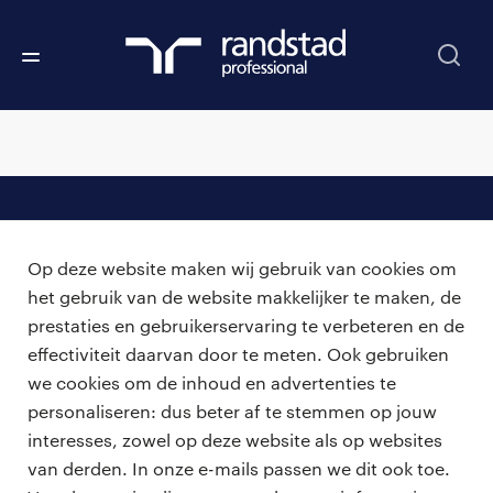
professionals
Op deze website maken wij gebruik van cookies om
vacatures
voor opdrachtgevers
het gebruik van de website makkelijker te maken, de
prestaties en gebruikerservaring te verbeteren en de
zzp-opdrachten
vacature plaatsen
effectiviteit daarvan door te meten. Ook gebruiken
over ons
careers for expats
we cookies om de inhoud en advertenties te
algemene voorwaarden
werken bij Randstad
personaliseren: dus beter af te stemmen op jouw
interesses, zowel op deze website als op websites
bmc
van derden. In onze e-mails passen we dit ook toe.
onze kantoren