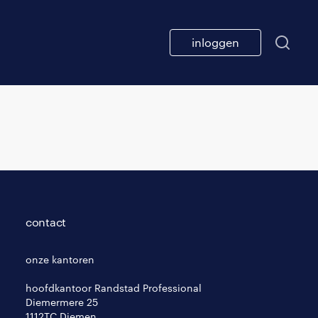
inloggen
contact
onze kantoren
hoofdkantoor Randstad Professional
Diemermere 25
1112TC Diemen