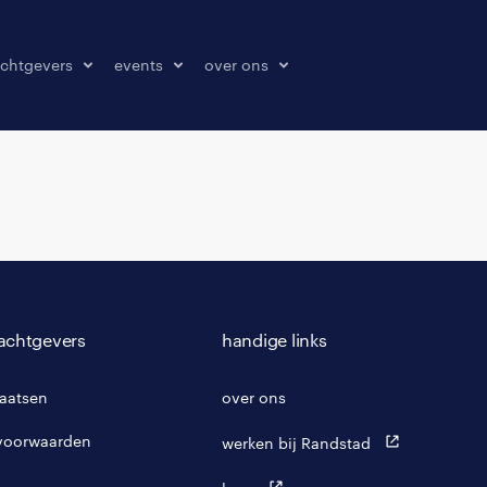
chtgevers
events
over ons
laatsen
events
over ons
onze kantoren
contact
pers & media
klachten melden
achtgevers
handige links
laatsen
over ons
voorwaarden
werken bij Randstad