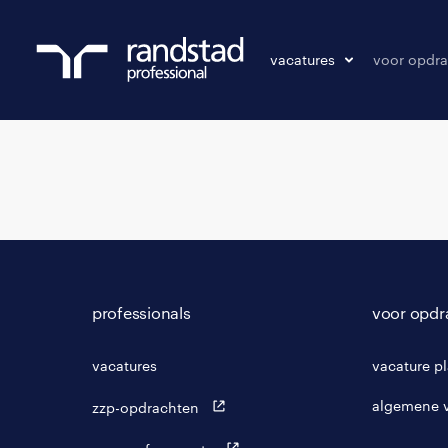
vacatures
voor opdra
vacatures
vacature p
bewaarde vacatures
professionals
voor opdr
vacatures
vacature p
algemene 
zzp-opdrachten