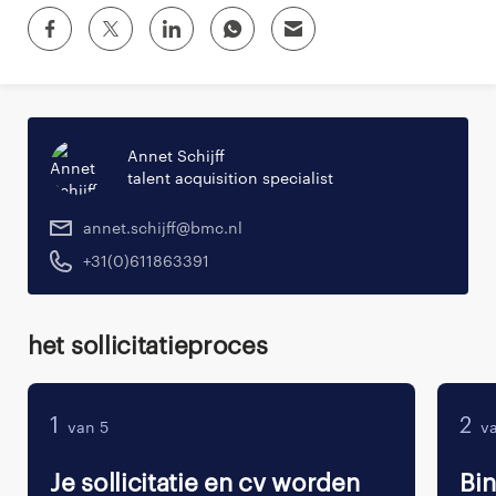
Annet Schijff
talent acquisition specialist
annet.schijff@bmc.nl
+31(0)611863391
Het sollicitatieproces
1
2
van 5
va
Je sollicitatie en cv worden
Bi