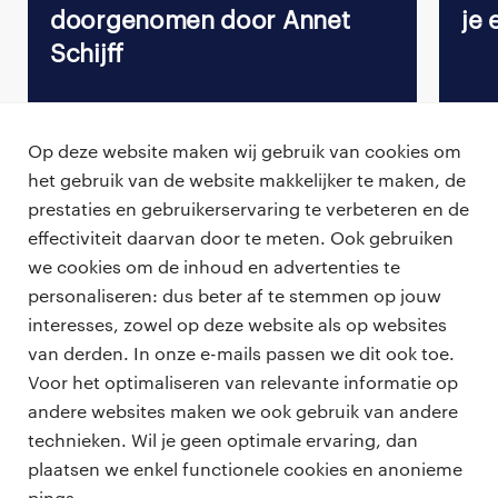
doorgenomen door Annet
je 
Schijff
Op deze website maken wij gebruik van cookies om
het gebruik van de website makkelijker te maken, de
Terug naar vacature overzicht
prestaties en gebruikerservaring te verbeteren en de
effectiviteit daarvan door te meten. Ook gebruiken
we cookies om de inhoud en advertenties te
personaliseren: dus beter af te stemmen op jouw
professionals
interesses, zowel op deze website als op websites
vacatures
van derden. In onze e-mails passen we dit ook toe.
voor opdrachtgevers
Voor het optimaliseren van relevante informatie op
zzp-opdrachten
andere websites maken we ook gebruik van andere
vacature plaatsen
over ons
technieken. Wil je geen optimale ervaring, dan
careers for expats
algemene voorwaarden
plaatsen we enkel functionele cookies en anonieme
werken bij Randstad
pings.