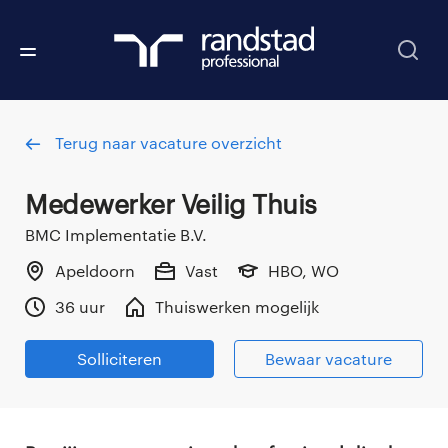
Terug naar vacature overzicht
Medewerker Veilig Thuis
BMC Implementatie B.V.
Apeldoorn
Vast
HBO, WO
36 uur
Thuiswerken mogelijk
Solliciteren
Bewaar vacature